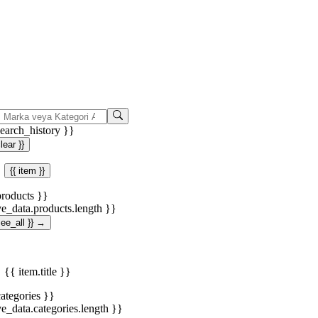
search_history }}
clear }}
{{ item }}
products }}
ve_data.products.length }}
.see_all }} →
{{ item.title }}
categories }}
ve_data.categories.length }}