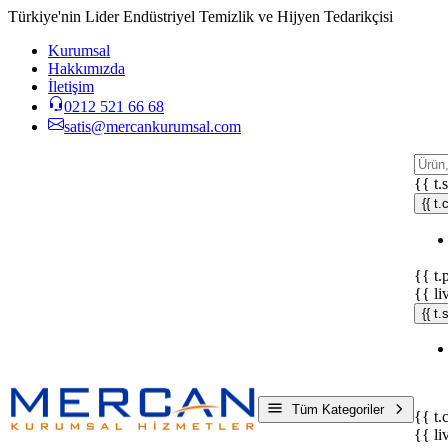
Türkiye'nin Lider Endüstriyel Temizlik ve Hijyen Tedarikçisi
Kurumsal
Hakkımızda
İletişim
0212 521 66 68
satis@mercankurumsal.com
{{ t.
{{ t.
{{ t.
{{ li
{{ t
Tüm Kategoriler
{{ t.
{{ li