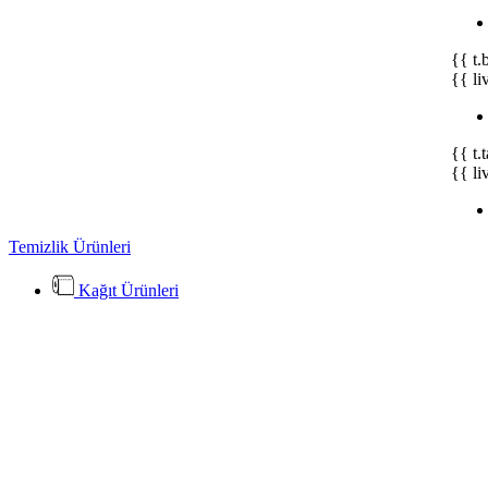
{{ t.
{{ li
{{ t.
{{ li
Temizlik Ürünleri
Kağıt Ürünleri