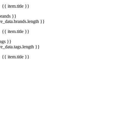
{{ item.title }}
brands }}
ve_data.brands.length }}
{{ item.title }}
tags }}
ve_data.tags.length }}
{{ item.title }}