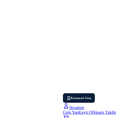
Kurumsal Giriş
Hesabım
Giriş Yap
Kayıt Ol
Sipariş Takibi