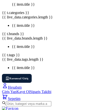
{{ item.title }}
{{ t.categories }}
{{ live_data.categories.length }}
{{ item.title }}
{{ t.brands }}
{{ live_data.brands.length }}
{{ item.title }}
{{ t.tags }}
{{ live_data.tags.length }}
{{ item.title }}
Kurumsal Giriş
Hesabım
Giriş Yap
Kayıt Ol
Sipariş Takibi
Sepetim