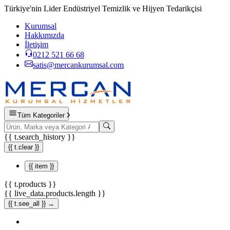
Türkiye'nin Lider Endüstriyel Temizlik ve Hijyen Tedarikçisi
Kurumsal
Hakkımızda
İletişim
0212 521 66 68
satis@mercankurumsal.com
Tüm Kategoriler
{{ t.search_history }}
{{ t.clear }}
{{ item }}
{{ t.products }}
{{ live_data.products.length }}
{{ t.see_all }} →