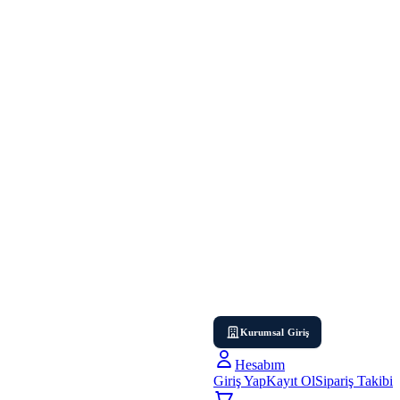
Kurumsal Giriş
Hesabım
Giriş Yap
Kayıt Ol
Sipariş Takibi