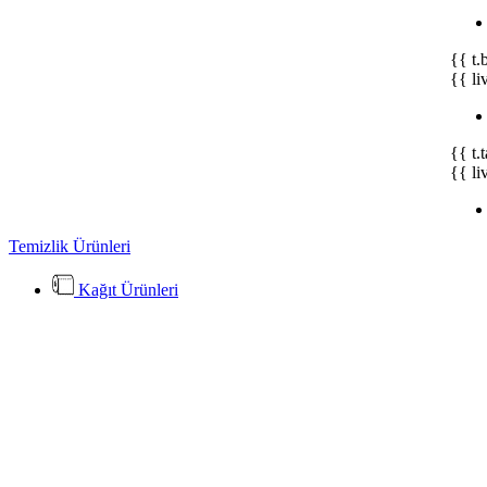
{{ t.
{{ li
{{ t.
{{ li
Temizlik Ürünleri
Kağıt Ürünleri