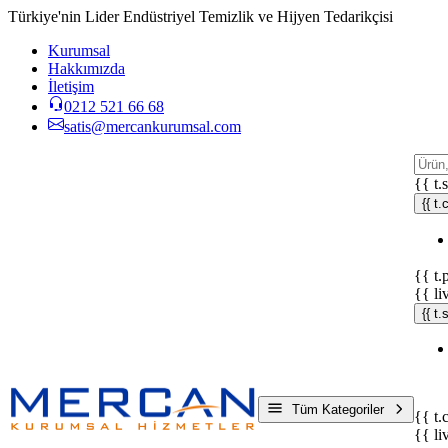
Türkiye'nin Lider Endüstriyel Temizlik ve Hijyen Tedarikçisi
Kurumsal
Hakkımızda
İletişim
0212 521 66 68
satis@mercankurumsal.com
{{ t.
{{ t.
{{ t.
{{ li
{{ t
Tüm Kategoriler
{{ t.
{{ li