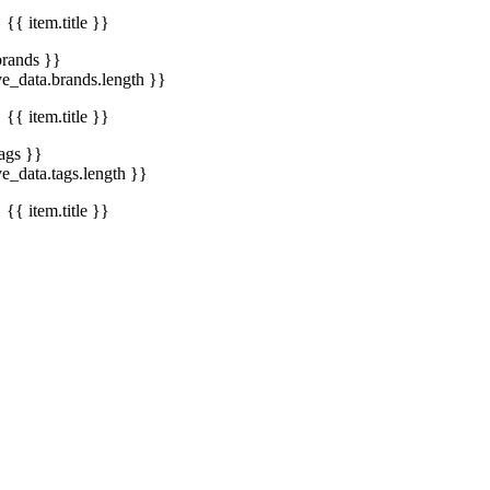
{{ item.title }}
brands }}
ve_data.brands.length }}
{{ item.title }}
tags }}
ve_data.tags.length }}
{{ item.title }}