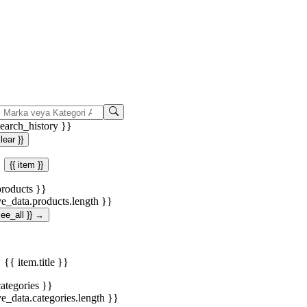
search_history }}
clear }}
{{ item }}
products }}
ve_data.products.length }}
.see_all }} →
{{ item.title }}
categories }}
ve_data.categories.length }}