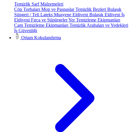
Temizlik Sarf Malzemeleri
Çöp Torbaları
Mop ve Paspaslar
Temizlik Bezleri
Bulaşık
Süngeri / Teli
Lateks Muayene Eldiveni
Bulaşık Eldiveni
İş
Eldiveni
Fırça ve Süpürgeler
Yer Temizleme Ekipmanları
Cam Temizleme Ekipmanları
Temizlik Arabaları ve Yedekleri
İş Güvenliği
Ortam Kokulandırma