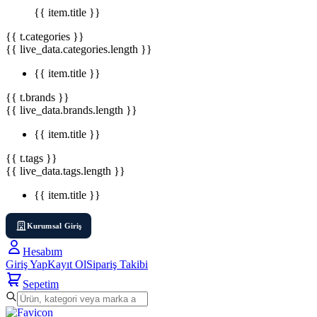
{{ item.title }}
{{ t.categories }}
{{ live_data.categories.length }}
{{ item.title }}
{{ t.brands }}
{{ live_data.brands.length }}
{{ item.title }}
{{ t.tags }}
{{ live_data.tags.length }}
{{ item.title }}
Kurumsal Giriş
Hesabım
Giriş Yap
Kayıt Ol
Sipariş Takibi
Sepetim