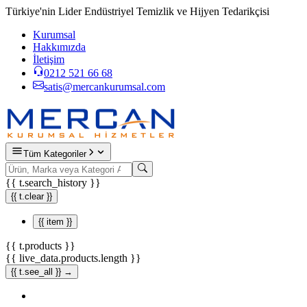
Türkiye'nin Lider Endüstriyel Temizlik ve Hijyen Tedarikçisi
Kurumsal
Hakkımızda
İletişim
0212 521 66 68
satis@mercankurumsal.com
Tüm Kategoriler
{{ t.search_history }}
{{ t.clear }}
{{ item }}
{{ t.products }}
{{ live_data.products.length }}
{{ t.see_all }} →