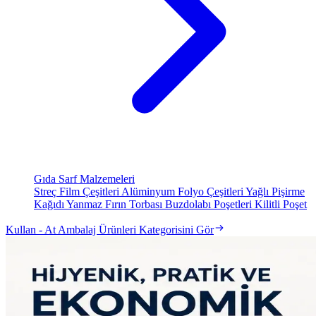
Gıda Sarf Malzemeleri
Streç Film Çeşitleri
Alüminyum Folyo Çeşitleri
Yağlı Pişirme
Kağıdı
Yanmaz Fırın Torbası
Buzdolabı Poşetleri
Kilitli Poşet
Kullan - At Ambalaj Ürünleri Kategorisini Gör