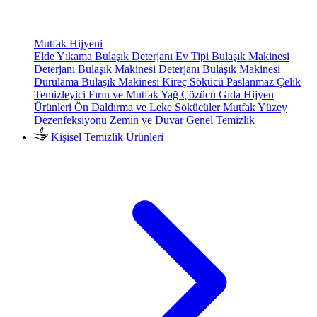
Mutfak Hijyeni
Elde Yıkama Bulaşık Deterjanı
Ev Tipi Bulaşık Makinesi
Deterjanı
Bulaşık Makinesi Deterjanı
Bulaşık Makinesi
Durulama
Bulaşık Makinesi Kireç Sökücü
Paslanmaz Çelik
Temizleyici
Fırın ve Mutfak Yağ Çözücü
Gıda Hijyen
Ürünleri
Ön Daldırma ve Leke Sökücüler
Mutfak Yüzey
Dezenfeksiyonu
Zemin ve Duvar Genel Temizlik
Kişisel Temizlik Ürünleri