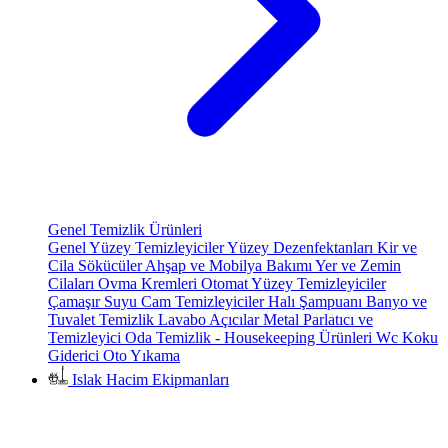
Genel Temizlik Ürünleri
Genel Yüzey Temizleyiciler
Yüzey Dezenfektanları
Kir ve
Cila Sökücüler
Ahşap ve Mobilya Bakımı
Yer ve Zemin
Cilaları
Ovma Kremleri
Otomat Yüzey Temizleyiciler
Çamaşır Suyu
Cam Temizleyiciler
Halı Şampuanı
Banyo ve
Tuvalet Temizlik
Lavabo Açıcılar
Metal Parlatıcı ve
Temizleyici
Oda Temizlik - Housekeeping Ürünleri
Wc Koku
Giderici
Oto Yıkama
Islak Hacim Ekipmanları