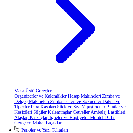
Masa Üstü Gereçler
Organizerler ve Kalemlikler
Hesap Makineleri
Zımba ve
Delgeç Makineleri
Zımba Telleri ve Sökücüler
Daksil ve
Tipexler
Para Kasaları
Stick ve Sıvı Yapıştırıcılar
Bantlar ve
Kesicileri
Silgiler
Kalemtraşlar
Cetveller
Ambalaj Lastikleri
Ataşlar, Kıskaçlar, İğneler ve Raptiyeler
Muhtelif Ofis
Gereçleri
Maket Bıçakları
Panolar ve Yazı Tahtaları