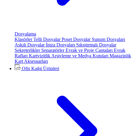
Dosyalama
Klasörler
Telli Dosyalar
Poşet Dosyalar
Sunum Dosyaları
Askılı Dosyalar
İmza Dosyaları
Sıkıştırmalı Dosyalar
Sekreterlikler
Separatörler
Evrak ve Proje Çantaları
Evrak
Rafları
Kartvizitlik
Arşivleme ve Medya Kutuları
Magazinlik
Kart Aksesuarları
Ofis Kağıt Ürünleri