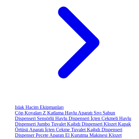
Islak Hacim Ekipmanları
Çöp Kovaları
Z Katlama Havlu Aparatı
Sıvı Sabun
Dispenseri
Sensörlü Havlu Dispenseri
İçten Çekmeli Havlu
Dispenseri
Jumbo Tuvalet Kağıdı Dispenseri
Klozet Kapak
Örtüsü Aparatı
İçten Çekme Tuvalet Kağıdı Dispenseri
Dispenser Peçete Aparatı
El Kurutma Makinesi
Klozet