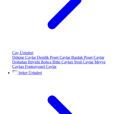
Çay Ürünleri
Dökme Çaylar
Demlik Poşet Çaylar
Bardak Poşet Çaylar
Doğadan Büyülü Bohça
Bitki Çayları
Yeşil Çaylar
Meyve
Çayları
Fonksiyonel Çaylar
Şeker Ürünleri