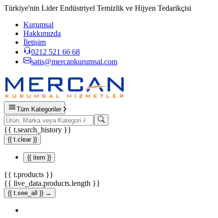
Türkiye'nin Lider Endüstriyel Temizlik ve Hijyen Tedarikçisi
Kurumsal
Hakkımızda
İletişim
0212 521 66 68
satis@mercankurumsal.com
Tüm Kategoriler
{{ t.search_history }}
{{ t.clear }}
{{ item }}
{{ t.products }}
{{ live_data.products.length }}
{{ t.see_all }} →