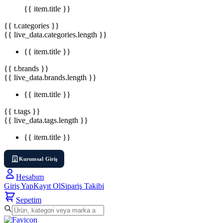
{{ item.title }}
{{ t.categories }}
{{ live_data.categories.length }}
{{ item.title }}
{{ t.brands }}
{{ live_data.brands.length }}
{{ item.title }}
{{ t.tags }}
{{ live_data.tags.length }}
{{ item.title }}
Kurumsal Giriş
Hesabım
Giriş Yap
Kayıt Ol
Sipariş Takibi
Sepetim