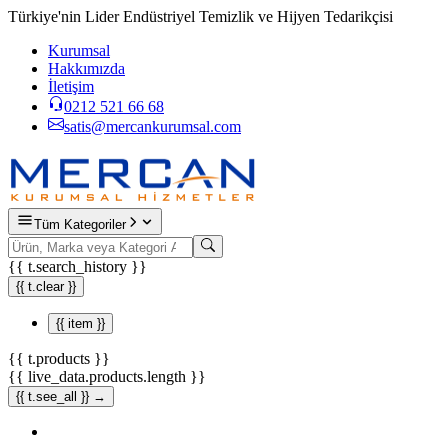
Türkiye'nin Lider Endüstriyel Temizlik ve Hijyen Tedarikçisi
Kurumsal
Hakkımızda
İletişim
0212 521 66 68
satis@mercankurumsal.com
Tüm Kategoriler
{{ t.search_history }}
{{ t.clear }}
{{ item }}
{{ t.products }}
{{ live_data.products.length }}
{{ t.see_all }} →