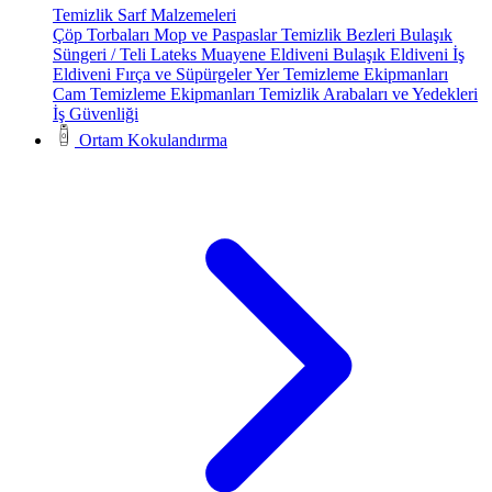
Temizlik Sarf Malzemeleri
Çöp Torbaları
Mop ve Paspaslar
Temizlik Bezleri
Bulaşık
Süngeri / Teli
Lateks Muayene Eldiveni
Bulaşık Eldiveni
İş
Eldiveni
Fırça ve Süpürgeler
Yer Temizleme Ekipmanları
Cam Temizleme Ekipmanları
Temizlik Arabaları ve Yedekleri
İş Güvenliği
Ortam Kokulandırma