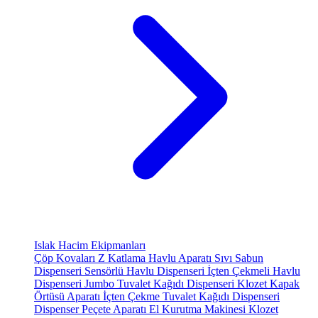
Islak Hacim Ekipmanları
Çöp Kovaları
Z Katlama Havlu Aparatı
Sıvı Sabun
Dispenseri
Sensörlü Havlu Dispenseri
İçten Çekmeli Havlu
Dispenseri
Jumbo Tuvalet Kağıdı Dispenseri
Klozet Kapak
Örtüsü Aparatı
İçten Çekme Tuvalet Kağıdı Dispenseri
Dispenser Peçete Aparatı
El Kurutma Makinesi
Klozet