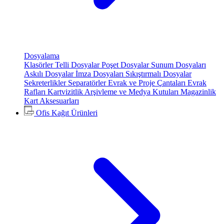
Dosyalama
Klasörler
Telli Dosyalar
Poşet Dosyalar
Sunum Dosyaları
Askılı Dosyalar
İmza Dosyaları
Sıkıştırmalı Dosyalar
Sekreterlikler
Separatörler
Evrak ve Proje Çantaları
Evrak
Rafları
Kartvizitlik
Arşivleme ve Medya Kutuları
Magazinlik
Kart Aksesuarları
Ofis Kağıt Ürünleri