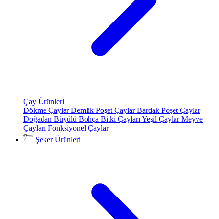
Çay Ürünleri
Dökme Çaylar
Demlik Poşet Çaylar
Bardak Poşet Çaylar
Doğadan Büyülü Bohça
Bitki Çayları
Yeşil Çaylar
Meyve
Çayları
Fonksiyonel Çaylar
Şeker Ürünleri