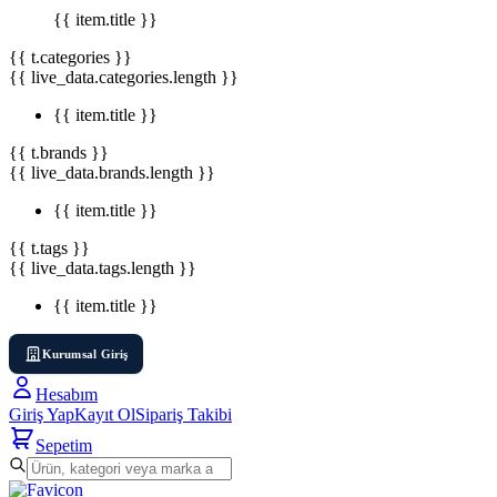
{{ item.title }}
{{ t.categories }}
{{ live_data.categories.length }}
{{ item.title }}
{{ t.brands }}
{{ live_data.brands.length }}
{{ item.title }}
{{ t.tags }}
{{ live_data.tags.length }}
{{ item.title }}
Kurumsal Giriş
Hesabım
Giriş Yap
Kayıt Ol
Sipariş Takibi
Sepetim