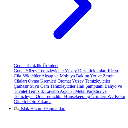
Genel Temizlik Ürünleri
Genel Yüzey Temizleyiciler
Yüzey Dezenfektanları
Kir ve
Cila Sökücüler
Ahşap ve Mobilya Bakımı
Yer ve Zemin
Cilaları
Ovma Kremleri
Otomat Yüzey Temizleyiciler
Çamaşır Suyu
Cam Temizleyiciler
Halı Şampuanı
Banyo ve
Tuvalet Temizlik
Lavabo Açıcılar
Metal Parlatıcı ve
Temizleyici
Oda Temizlik - Housekeeping Ürünleri
Wc Koku
Giderici
Oto Yıkama
Islak Hacim Ekipmanları