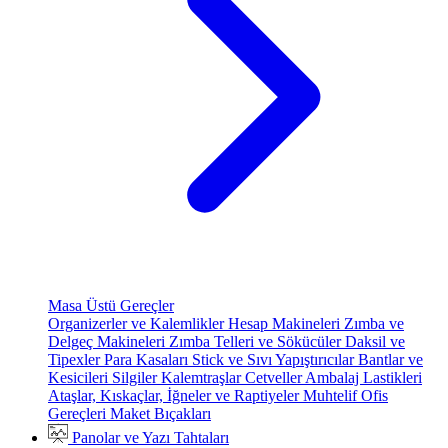
Masa Üstü Gereçler
Organizerler ve Kalemlikler
Hesap Makineleri
Zımba ve
Delgeç Makineleri
Zımba Telleri ve Sökücüler
Daksil ve
Tipexler
Para Kasaları
Stick ve Sıvı Yapıştırıcılar
Bantlar ve
Kesicileri
Silgiler
Kalemtraşlar
Cetveller
Ambalaj Lastikleri
Ataşlar, Kıskaçlar, İğneler ve Raptiyeler
Muhtelif Ofis
Gereçleri
Maket Bıçakları
Panolar ve Yazı Tahtaları