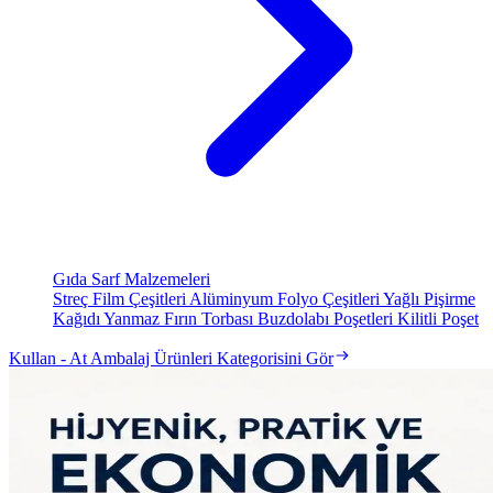
Gıda Sarf Malzemeleri
Streç Film Çeşitleri
Alüminyum Folyo Çeşitleri
Yağlı Pişirme
Kağıdı
Yanmaz Fırın Torbası
Buzdolabı Poşetleri
Kilitli Poşet
Kullan - At Ambalaj Ürünleri Kategorisini Gör