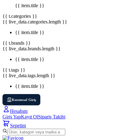
{{ item.title }}
{{ t.categories }}
{{ live_data.categories.length }}
{{ item.title }}
{{ t.brands }}
{{ live_data.brands.length }}
{{ item.title }}
{{ t.tags }}
{{ live_data.tags.length }}
{{ item.title }}
Kurumsal Giriş
Hesabım
Giriş Yap
Kayıt Ol
Sipariş Takibi
Sepetim