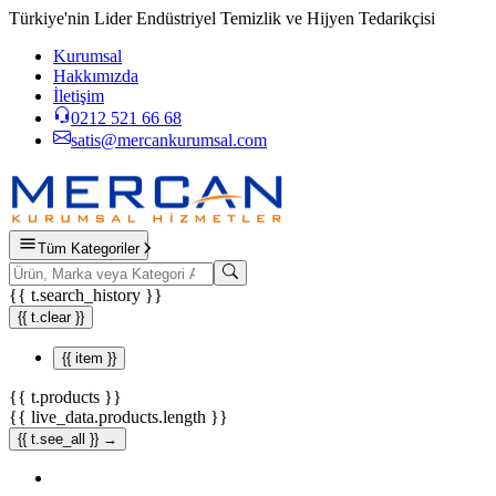
Türkiye'nin Lider Endüstriyel Temizlik ve Hijyen Tedarikçisi
Kurumsal
Hakkımızda
İletişim
0212 521 66 68
satis@mercankurumsal.com
Tüm Kategoriler
{{ t.search_history }}
{{ t.clear }}
{{ item }}
{{ t.products }}
{{ live_data.products.length }}
{{ t.see_all }} →