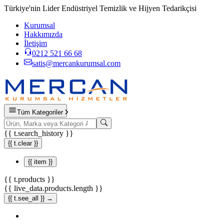
Türkiye'nin Lider Endüstriyel Temizlik ve Hijyen Tedarikçisi
Kurumsal
Hakkımızda
İletişim
0212 521 66 68
satis@mercankurumsal.com
Tüm Kategoriler
{{ t.search_history }}
{{ t.clear }}
{{ item }}
{{ t.products }}
{{ live_data.products.length }}
{{ t.see_all }} →