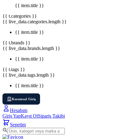
{{ item.title }}
{{ t.categories }}
{{ live_data.categories.length }}
{{ item.title }}
{{ t.brands }}
{{ live_data.brands.length }}
{{ item.title }}
{{ t.tags }}
{{ live_data.tags.length }}
{{ item.title }}
Kurumsal Giriş
Hesabım
Giriş Yap
Kayıt Ol
Sipariş Takibi
Sepetim