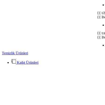
{{ t.
{{ li
{{ t.
{{ li
Temizlik Ürünleri
Kağıt Ürünleri