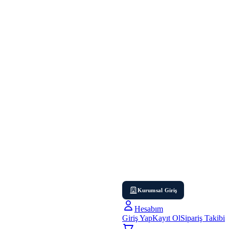
Kurumsal Giriş
Hesabım
Giriş Yap
Kayıt Ol
Sipariş Takibi