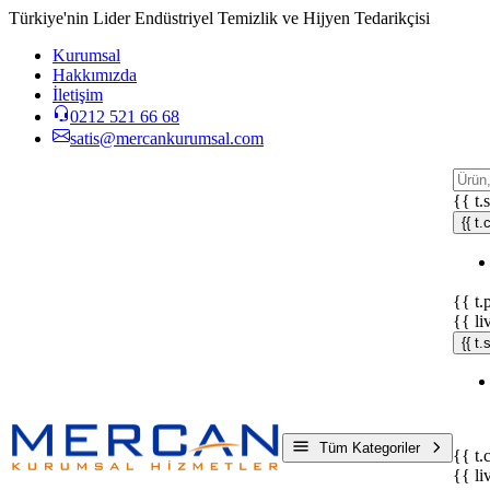
Türkiye'nin Lider Endüstriyel Temizlik ve Hijyen Tedarikçisi
Kurumsal
Hakkımızda
İletişim
0212 521 66 68
satis@mercankurumsal.com
{{ t.
{{ t.
{{ t.
{{ li
{{ t
Tüm Kategoriler
{{ t.
{{ li