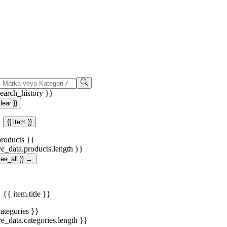
search_history }}
clear }}
{{ item }}
products }}
ve_data.products.length }}
.see_all }} →
{{ item.title }}
categories }}
ve_data.categories.length }}