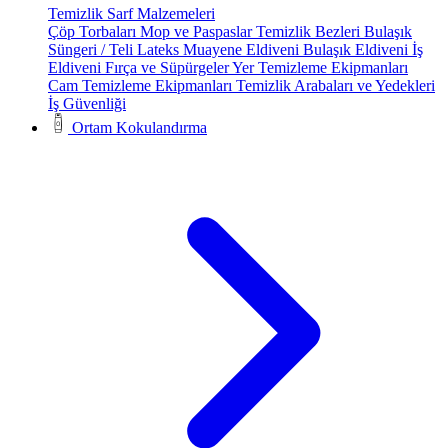
Temizlik Sarf Malzemeleri
Çöp Torbaları
Mop ve Paspaslar
Temizlik Bezleri
Bulaşık
Süngeri / Teli
Lateks Muayene Eldiveni
Bulaşık Eldiveni
İş
Eldiveni
Fırça ve Süpürgeler
Yer Temizleme Ekipmanları
Cam Temizleme Ekipmanları
Temizlik Arabaları ve Yedekleri
İş Güvenliği
Ortam Kokulandırma