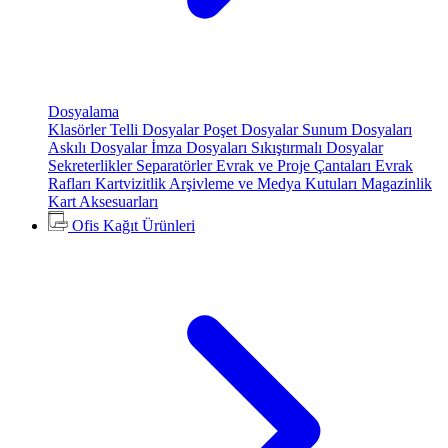
Dosyalama
Klasörler
Telli Dosyalar
Poşet Dosyalar
Sunum Dosyaları
Askılı Dosyalar
İmza Dosyaları
Sıkıştırmalı Dosyalar
Sekreterlikler
Separatörler
Evrak ve Proje Çantaları
Evrak
Rafları
Kartvizitlik
Arşivleme ve Medya Kutuları
Magazinlik
Kart Aksesuarları
Ofis Kağıt Ürünleri