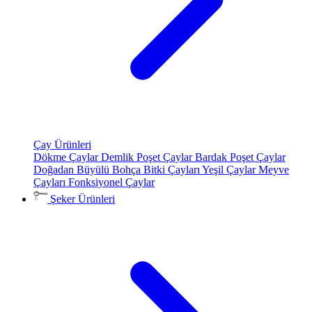
Çay Ürünleri
Dökme Çaylar
Demlik Poşet Çaylar
Bardak Poşet Çaylar
Doğadan Büyülü Bohça
Bitki Çayları
Yeşil Çaylar
Meyve
Çayları
Fonksiyonel Çaylar
Şeker Ürünleri