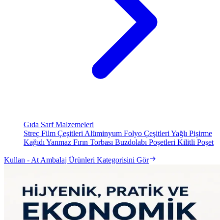
Gıda Sarf Malzemeleri
Streç Film Çeşitleri
Alüminyum Folyo Çeşitleri
Yağlı Pişirme
Kağıdı
Yanmaz Fırın Torbası
Buzdolabı Poşetleri
Kilitli Poşet
Kullan - At Ambalaj Ürünleri Kategorisini Gör