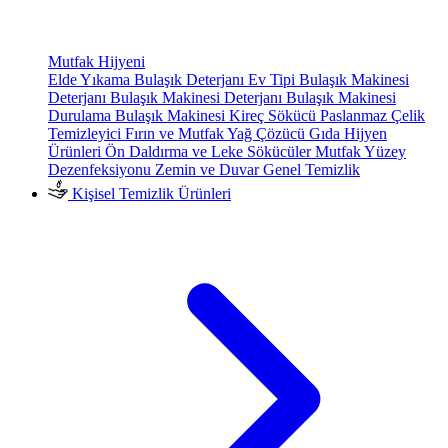
Mutfak Hijyeni
Elde Yıkama Bulaşık Deterjanı
Ev Tipi Bulaşık Makinesi
Deterjanı
Bulaşık Makinesi Deterjanı
Bulaşık Makinesi
Durulama
Bulaşık Makinesi Kireç Sökücü
Paslanmaz Çelik
Temizleyici
Fırın ve Mutfak Yağ Çözücü
Gıda Hijyen
Ürünleri
Ön Daldırma ve Leke Sökücüler
Mutfak Yüzey
Dezenfeksiyonu
Zemin ve Duvar Genel Temizlik
Kişisel Temizlik Ürünleri