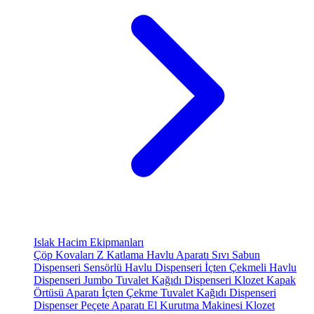
Islak Hacim Ekipmanları
Çöp Kovaları
Z Katlama Havlu Aparatı
Sıvı Sabun
Dispenseri
Sensörlü Havlu Dispenseri
İçten Çekmeli Havlu
Dispenseri
Jumbo Tuvalet Kağıdı Dispenseri
Klozet Kapak
Örtüsü Aparatı
İçten Çekme Tuvalet Kağıdı Dispenseri
Dispenser Peçete Aparatı
El Kurutma Makinesi
Klozet