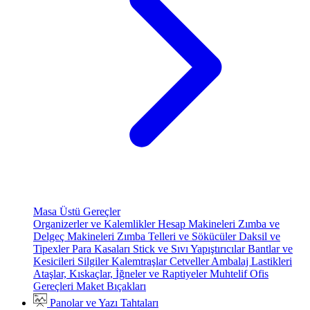
Masa Üstü Gereçler
Organizerler ve Kalemlikler
Hesap Makineleri
Zımba ve
Delgeç Makineleri
Zımba Telleri ve Sökücüler
Daksil ve
Tipexler
Para Kasaları
Stick ve Sıvı Yapıştırıcılar
Bantlar ve
Kesicileri
Silgiler
Kalemtraşlar
Cetveller
Ambalaj Lastikleri
Ataşlar, Kıskaçlar, İğneler ve Raptiyeler
Muhtelif Ofis
Gereçleri
Maket Bıçakları
Panolar ve Yazı Tahtaları