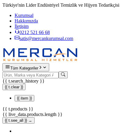
Türkiye'nin Lider Endüstriyel Temizlik ve Hijyen Tedarikçisi
Kurumsal
Hakkımızda
İletişim
0212 521 66 68
satis@mercankurumsal.com
Tüm Kategoriler
{{ t.search_history }}
{{ t.clear }}
{{ item }}
{{ t.products }}
{{ live_data.products.length }}
{{ t.see_all }} →