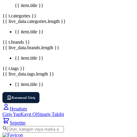
{{ item.title }}
{{ t.categories }}
{{ live_data.categories.length }}
{{ item.title }}
{{ t.brands }}
{{ live_data.brands.length }}
{{ item.title }}
{{ t.tags }}
{{ live_data.tags.length }}
{{ item.title }}
Kurumsal Giriş
Hesabım
Giriş Yap
Kayıt Ol
Sipariş Takibi
Sepetim