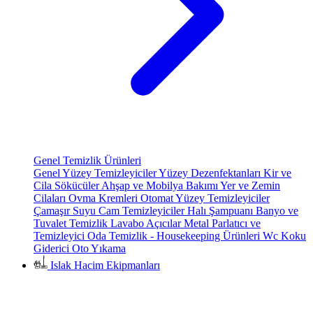
Genel Temizlik Ürünleri
Genel Yüzey Temizleyiciler
Yüzey Dezenfektanları
Kir ve
Cila Sökücüler
Ahşap ve Mobilya Bakımı
Yer ve Zemin
Cilaları
Ovma Kremleri
Otomat Yüzey Temizleyiciler
Çamaşır Suyu
Cam Temizleyiciler
Halı Şampuanı
Banyo ve
Tuvalet Temizlik
Lavabo Açıcılar
Metal Parlatıcı ve
Temizleyici
Oda Temizlik - Housekeeping Ürünleri
Wc Koku
Giderici
Oto Yıkama
Islak Hacim Ekipmanları