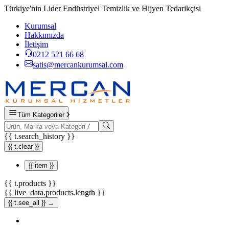
Türkiye'nin Lider Endüstriyel Temizlik ve Hijyen Tedarikçisi
Kurumsal
Hakkımızda
İletişim
0212 521 66 68
satis@mercankurumsal.com
Tüm Kategoriler
{{ t.search_history }}
{{ t.clear }}
{{ item }}
{{ t.products }}
{{ live_data.products.length }}
{{ t.see_all }} →