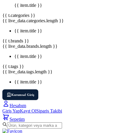
{{ item.title }}
{{ t.categories }}
{{ live_data.categories.length }}
{{ item.title }}
{{ t.brands }}
{{ live_data.brands.length }}
{{ item.title }}
{{ t.tags }}
{{ live_data.tags.length }}
{{ item.title }}
Kurumsal Giriş
Hesabım
Giriş Yap
Kayıt Ol
Sipariş Takibi
Sepetim