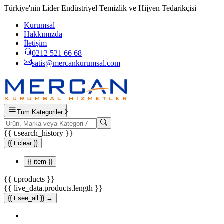
Türkiye'nin Lider Endüstriyel Temizlik ve Hijyen Tedarikçisi
Kurumsal
Hakkımızda
İletişim
0212 521 66 68
satis@mercankurumsal.com
Tüm Kategoriler
{{ t.search_history }}
{{ t.clear }}
{{ item }}
{{ t.products }}
{{ live_data.products.length }}
{{ t.see_all }} →