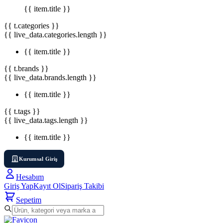
{{ item.title }}
{{ t.categories }}
{{ live_data.categories.length }}
{{ item.title }}
{{ t.brands }}
{{ live_data.brands.length }}
{{ item.title }}
{{ t.tags }}
{{ live_data.tags.length }}
{{ item.title }}
Kurumsal Giriş
Hesabım
Giriş Yap
Kayıt Ol
Sipariş Takibi
Sepetim