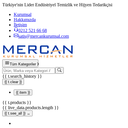
Türkiye'nin Lider Endüstriyel Temizlik ve Hijyen Tedarikçisi
Kurumsal
Hakkımızda
İletişim
0212 521 66 68
satis@mercankurumsal.com
Tüm Kategoriler
{{ t.search_history }}
{{ t.clear }}
{{ item }}
{{ t.products }}
{{ live_data.products.length }}
{{ t.see_all }} →