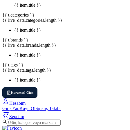
{{ item.title }}
{{ t.categories }}
{{ live_data.categories.length }}
{{ item.title }}
{{ t.brands }}
{{ live_data.brands.length }}
{{ item.title }}
{{ t.tags }}
{{ live_data.tags.length }}
{{ item.title }}
Kurumsal Giriş
Hesabım
Giriş Yap
Kayıt Ol
Sipariş Takibi
Sepetim