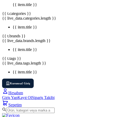
{{ item.title }}
{{ t.categories }}
{{ live_data.categories.length }}
{{ item.title }}
{{ t.brands }}
{{ live_data.brands.length }}
{{ item.title }}
{{ t.tags }}
{{ live_data.tags.length }}
{{ item.title }}
Kurumsal Giriş
Hesabım
Giriş Yap
Kayıt Ol
Sipariş Takibi
Sepetim