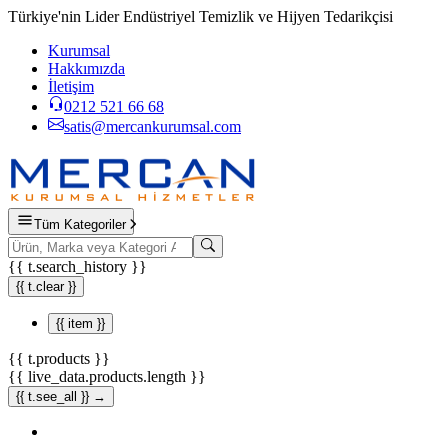
Türkiye'nin Lider Endüstriyel Temizlik ve Hijyen Tedarikçisi
Kurumsal
Hakkımızda
İletişim
0212 521 66 68
satis@mercankurumsal.com
Tüm Kategoriler
{{ t.search_history }}
{{ t.clear }}
{{ item }}
{{ t.products }}
{{ live_data.products.length }}
{{ t.see_all }} →