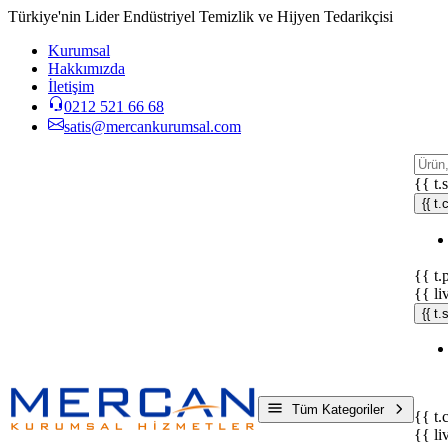
Türkiye'nin Lider Endüstriyel Temizlik ve Hijyen Tedarikçisi
Kurumsal
Hakkımızda
İletişim
0212 521 66 68
satis@mercankurumsal.com
{{ t.
{{ t.
{{ t.
{{ li
{{ t
Tüm Kategoriler
{{ t.
{{ li