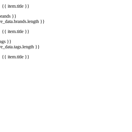
{{ item.title }}
brands }}
ve_data.brands.length }}
{{ item.title }}
tags }}
ve_data.tags.length }}
{{ item.title }}