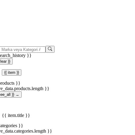
search_history }}
clear }}
{{ item }}
products }}
ve_data.products.length }}
.see_all }} →
{{ item.title }}
categories }}
ve_data.categories.length }}