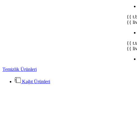
{{ t.
{{ li
{{ t.
{{ li
Temizlik Ürünleri
Kağıt Ürünleri