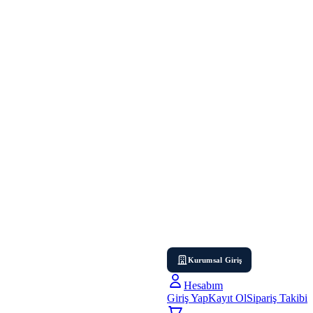
Kurumsal Giriş
Hesabım
Giriş Yap
Kayıt Ol
Sipariş Takibi