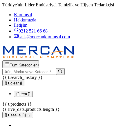
Türkiye'nin Lider Endüstriyel Temizlik ve Hijyen Tedarikçisi
Kurumsal
Hakkımızda
İletişim
0212 521 66 68
satis@mercankurumsal.com
Tüm Kategoriler
{{ t.search_history }}
{{ t.clear }}
{{ item }}
{{ t.products }}
{{ live_data.products.length }}
{{ t.see_all }} →