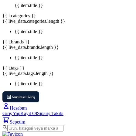
{{ item.title }}
{{ t.categories }}
{{ live_data.categories.length }}
{{ item.title }}
{{ t.brands }}
{{ live_data.brands.length }}
{{ item.title }}
{{ t.tags }}
{{ live_data.tags.length }}
{{ item.title }}
Kurumsal Giriş
Hesabım
Giriş Yap
Kayıt Ol
Sipariş Takibi
Sepetim