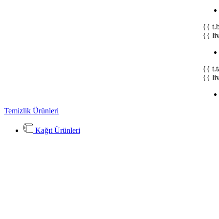
{{ t.
{{ li
{{ t.
{{ li
Temizlik Ürünleri
Kağıt Ürünleri