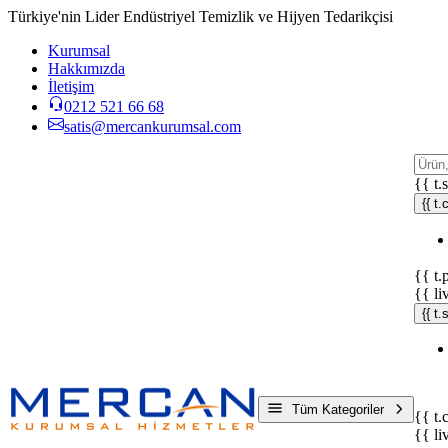
Türkiye'nin Lider Endüstriyel Temizlik ve Hijyen Tedarikçisi
Kurumsal
Hakkımızda
İletişim
0212 521 66 68
satis@mercankurumsal.com
{{ t.
{{ t.
{{ t.
{{ li
{{ t
Tüm Kategoriler
{{ t.
{{ li