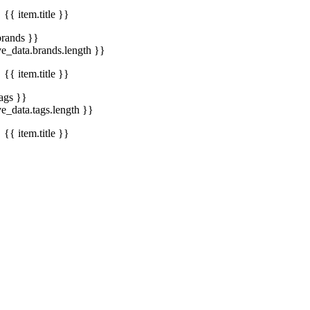
{{ item.title }}
brands }}
ve_data.brands.length }}
{{ item.title }}
tags }}
ve_data.tags.length }}
{{ item.title }}