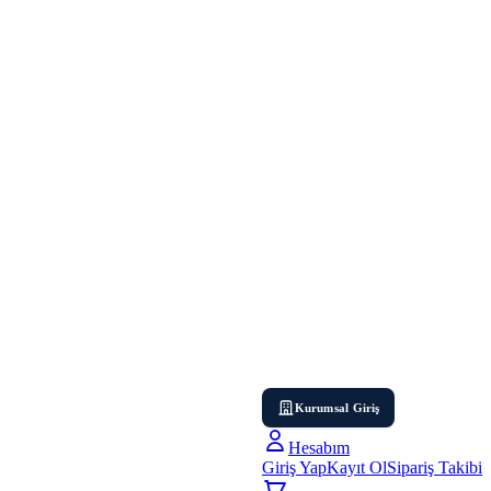
Kurumsal Giriş
Hesabım
Giriş Yap
Kayıt Ol
Sipariş Takibi