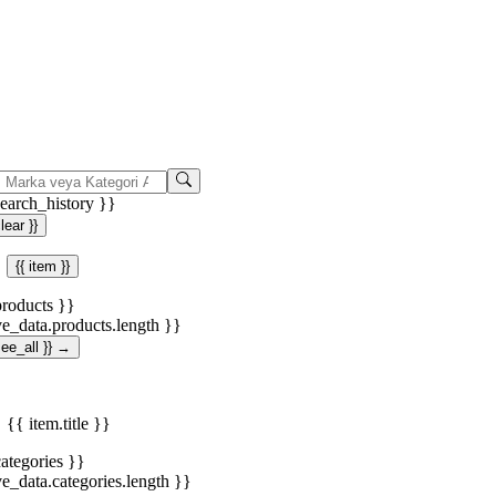
search_history }}
clear }}
{{ item }}
products }}
ve_data.products.length }}
.see_all }} →
{{ item.title }}
categories }}
ve_data.categories.length }}