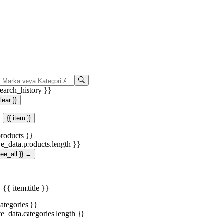
search_history }}
clear }}
{{ item }}
products }}
ve_data.products.length }}
.see_all }} →
{{ item.title }}
categories }}
ve_data.categories.length }}