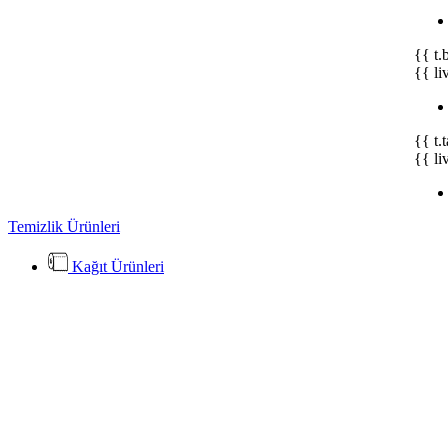
{{ t.
{{ li
{{ t.
{{ li
Temizlik Ürünleri
Kağıt Ürünleri