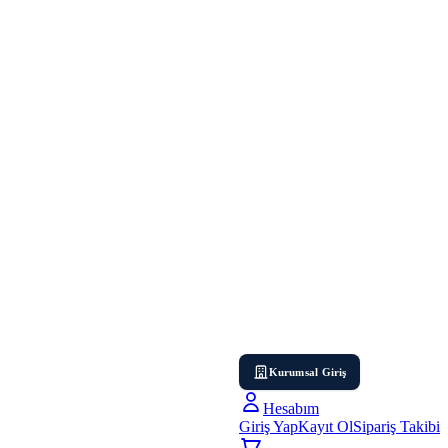
Kurumsal Giriş
Hesabım
Giriş Yap
Kayıt Ol
Sipariş Takibi