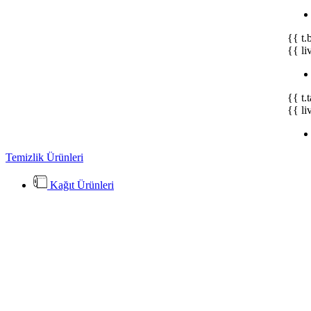
{{ t.
{{ li
{{ t.
{{ li
Temizlik Ürünleri
Kağıt Ürünleri