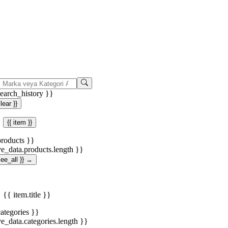
search_history }}
clear }}
{{ item }}
products }}
ve_data.products.length }}
.see_all }} →
{{ item.title }}
categories }}
ve_data.categories.length }}