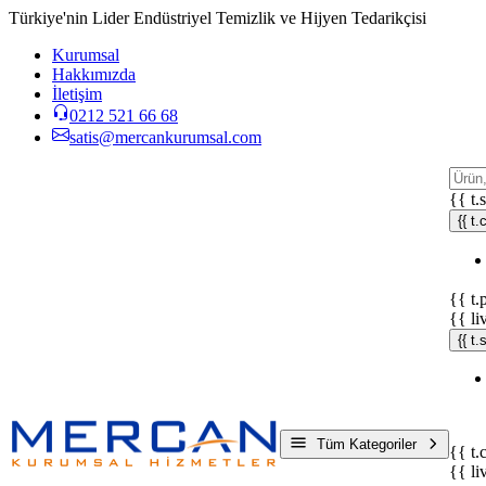
Türkiye'nin Lider Endüstriyel Temizlik ve Hijyen Tedarikçisi
Kurumsal
Hakkımızda
İletişim
0212 521 66 68
satis@mercankurumsal.com
{{ t.
{{ t.
{{ t.
{{ li
{{ t
Tüm Kategoriler
{{ t.
{{ li