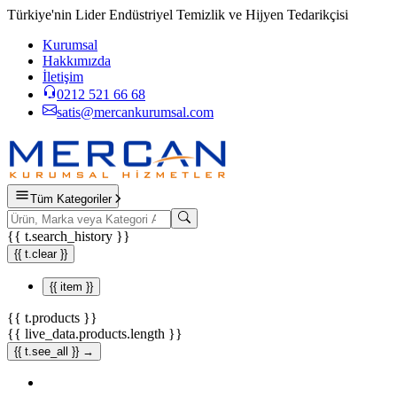
Türkiye'nin Lider Endüstriyel Temizlik ve Hijyen Tedarikçisi
Kurumsal
Hakkımızda
İletişim
0212 521 66 68
satis@mercankurumsal.com
Tüm Kategoriler
{{ t.search_history }}
{{ t.clear }}
{{ item }}
{{ t.products }}
{{ live_data.products.length }}
{{ t.see_all }} →