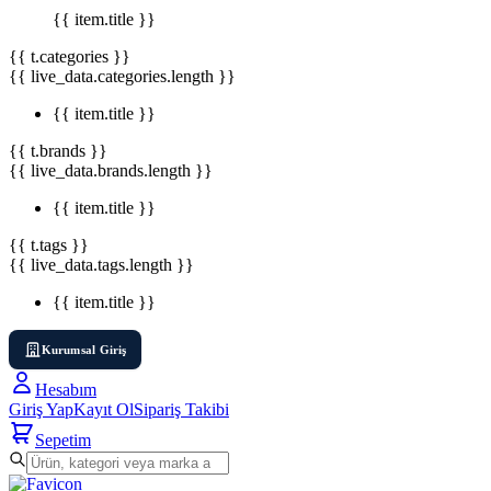
{{ item.title }}
{{ t.categories }}
{{ live_data.categories.length }}
{{ item.title }}
{{ t.brands }}
{{ live_data.brands.length }}
{{ item.title }}
{{ t.tags }}
{{ live_data.tags.length }}
{{ item.title }}
Kurumsal Giriş
Hesabım
Giriş Yap
Kayıt Ol
Sipariş Takibi
Sepetim