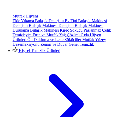
Mutfak Hijyeni
Elde Yıkama Bulaşık Deterjanı
Ev Tipi Bulaşık Makinesi
Deterjanı
Bulaşık Makinesi Deterjanı
Bulaşık Makinesi
Durulama
Bulaşık Makinesi Kireç Sökücü
Paslanmaz Çelik
Temizleyici
Fırın ve Mutfak Yağ Çözücü
Gıda Hijyen
Ürünleri
Ön Daldırma ve Leke Sökücüler
Mutfak Yüzey
Dezenfeksiyonu
Zemin ve Duvar Genel Temizlik
Kişisel Temizlik Ürünleri