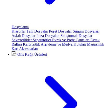
Dosyalama
Klasörler
Telli Dosyalar
Poşet Dosyalar
Sunum Dosyaları
Askılı Dosyalar
İmza Dosyaları
Sıkıştırmalı Dosyalar
Sekreterlikler
Separatörler
Evrak ve Proje Çantaları
Evrak
Rafları
Kartvizitlik
Arşivleme ve Medya Kutuları
Magazinlik
Kart Aksesuarları
Ofis Kağıt Ürünleri