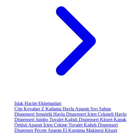
Islak Hacim Ekipmanları
Çöp Kovaları
Z Katlama Havlu Aparatı
Sıvı Sabun
Dispenseri
Sensörlü Havlu Dispenseri
İçten Çekmeli Havlu
Dispenseri
Jumbo Tuvalet Kağıdı Dispenseri
Klozet Kapak
Örtüsü Aparatı
İçten Çekme Tuvalet Kağıdı Dispenseri
Dispenser Peçete Aparatı
El Kurutma Makinesi
Klozet