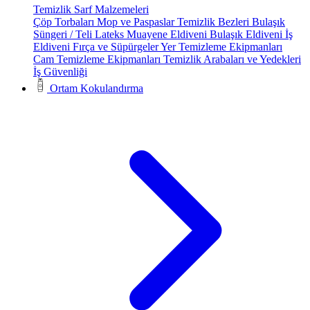
Temizlik Sarf Malzemeleri
Çöp Torbaları
Mop ve Paspaslar
Temizlik Bezleri
Bulaşık
Süngeri / Teli
Lateks Muayene Eldiveni
Bulaşık Eldiveni
İş
Eldiveni
Fırça ve Süpürgeler
Yer Temizleme Ekipmanları
Cam Temizleme Ekipmanları
Temizlik Arabaları ve Yedekleri
İş Güvenliği
Ortam Kokulandırma