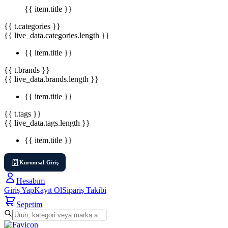
{{ item.title }}
{{ t.categories }}
{{ live_data.categories.length }}
{{ item.title }}
{{ t.brands }}
{{ live_data.brands.length }}
{{ item.title }}
{{ t.tags }}
{{ live_data.tags.length }}
{{ item.title }}
Kurumsal Giriş
Hesabım
Giriş Yap
Kayıt Ol
Sipariş Takibi
Sepetim