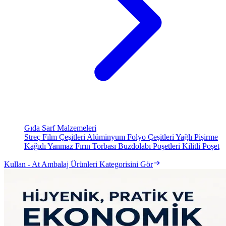
Gıda Sarf Malzemeleri
Streç Film Çeşitleri
Alüminyum Folyo Çeşitleri
Yağlı Pişirme
Kağıdı
Yanmaz Fırın Torbası
Buzdolabı Poşetleri
Kilitli Poşet
Kullan - At Ambalaj Ürünleri Kategorisini Gör