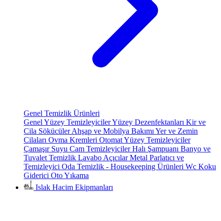
Genel Temizlik Ürünleri
Genel Yüzey Temizleyiciler
Yüzey Dezenfektanları
Kir ve
Cila Sökücüler
Ahşap ve Mobilya Bakımı
Yer ve Zemin
Cilaları
Ovma Kremleri
Otomat Yüzey Temizleyiciler
Çamaşır Suyu
Cam Temizleyiciler
Halı Şampuanı
Banyo ve
Tuvalet Temizlik
Lavabo Açıcılar
Metal Parlatıcı ve
Temizleyici
Oda Temizlik - Housekeeping Ürünleri
Wc Koku
Giderici
Oto Yıkama
Islak Hacim Ekipmanları