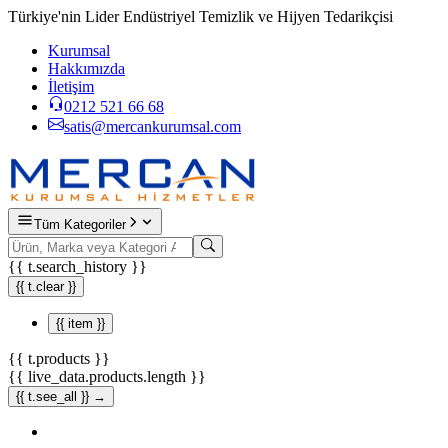
Türkiye'nin Lider Endüstriyel Temizlik ve Hijyen Tedarikçisi
Kurumsal
Hakkımızda
İletişim
0212 521 66 68
satis@mercankurumsal.com
Tüm Kategoriler
{{ t.search_history }}
{{ t.clear }}
{{ item }}
{{ t.products }}
{{ live_data.products.length }}
{{ t.see_all }} →