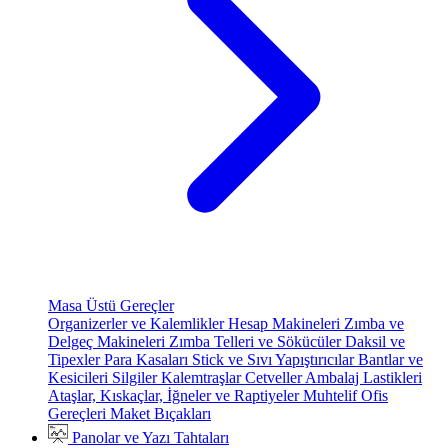
Masa Üstü Gereçler
Organizerler ve Kalemlikler
Hesap Makineleri
Zımba ve
Delgeç Makineleri
Zımba Telleri ve Sökücüler
Daksil ve
Tipexler
Para Kasaları
Stick ve Sıvı Yapıştırıcılar
Bantlar ve
Kesicileri
Silgiler
Kalemtraşlar
Cetveller
Ambalaj Lastikleri
Ataşlar, Kıskaçlar, İğneler ve Raptiyeler
Muhtelif Ofis
Gereçleri
Maket Bıçakları
Panolar ve Yazı Tahtaları