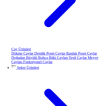
Çay Ürünleri
Dökme Çaylar
Demlik Poşet Çaylar
Bardak Poşet Çaylar
Doğadan Büyülü Bohça
Bitki Çayları
Yeşil Çaylar
Meyve
Çayları
Fonksiyonel Çaylar
Şeker Ürünleri