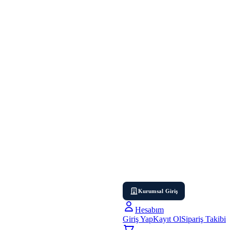
Kurumsal Giriş
Hesabım
Giriş Yap
Kayıt Ol
Sipariş Takibi