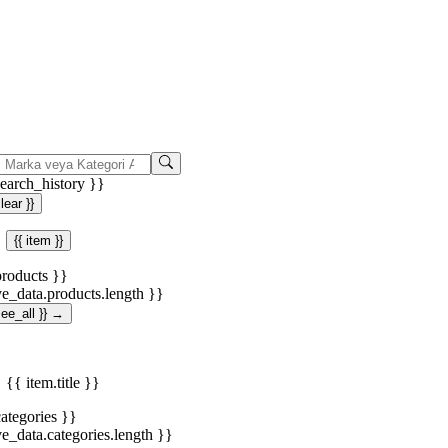
search_history }}
clear }}
{{ item }}
products }}
ve_data.products.length }}
.see_all }} →
{{ item.title }}
categories }}
ve_data.categories.length }}