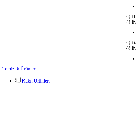
{{ t.
{{ li
{{ t.
{{ li
Temizlik Ürünleri
Kağıt Ürünleri