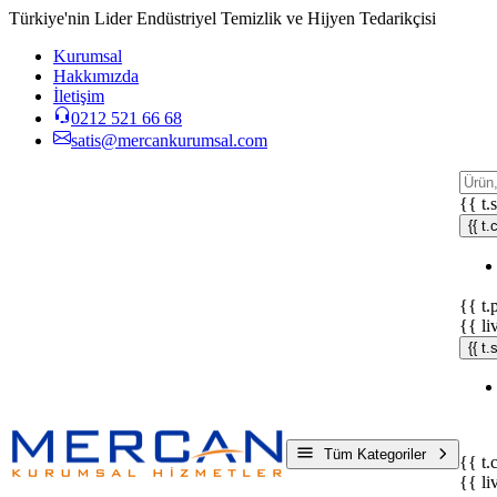
Türkiye'nin Lider Endüstriyel Temizlik ve Hijyen Tedarikçisi
Kurumsal
Hakkımızda
İletişim
0212 521 66 68
satis@mercankurumsal.com
{{ t.
{{ t.
{{ t.
{{ li
{{ t
Tüm Kategoriler
{{ t.
{{ li