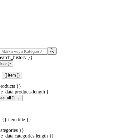
search_history }}
clear }}
{{ item }}
products }}
ve_data.products.length }}
.see_all }} →
{{ item.title }}
categories }}
ve_data.categories.length }}