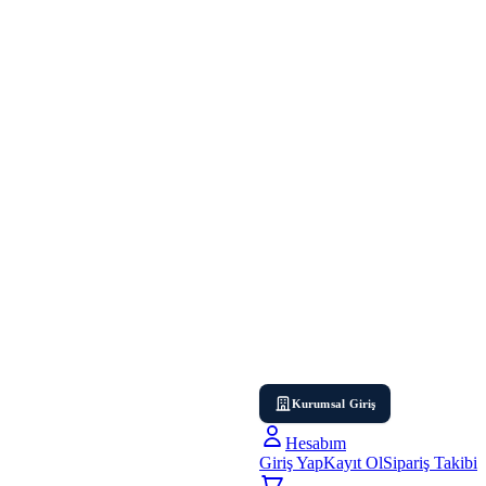
Kurumsal Giriş
Hesabım
Giriş Yap
Kayıt Ol
Sipariş Takibi