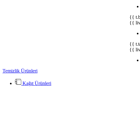
{{ t.
{{ li
{{ t.
{{ li
Temizlik Ürünleri
Kağıt Ürünleri