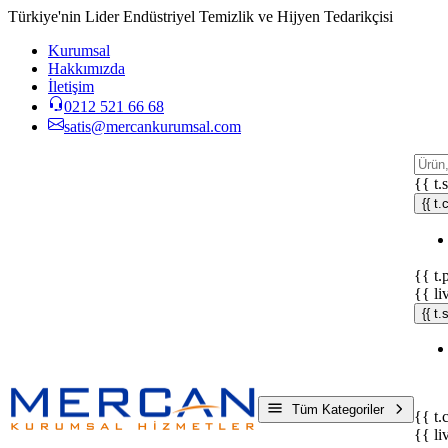
Türkiye'nin Lider Endüstriyel Temizlik ve Hijyen Tedarikçisi
Kurumsal
Hakkımızda
İletişim
0212 521 66 68
satis@mercankurumsal.com
{{ t.
{{ t.
{{ t.
{{ li
{{ t
Tüm Kategoriler
{{ t.
{{ li