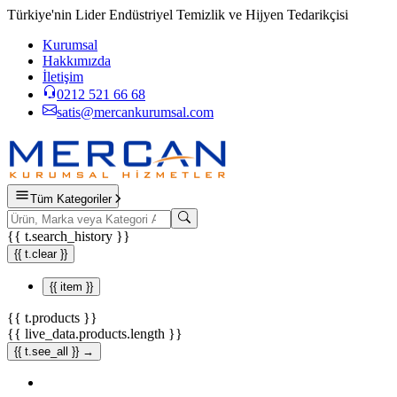
Türkiye'nin Lider Endüstriyel Temizlik ve Hijyen Tedarikçisi
Kurumsal
Hakkımızda
İletişim
0212 521 66 68
satis@mercankurumsal.com
Tüm Kategoriler
{{ t.search_history }}
{{ t.clear }}
{{ item }}
{{ t.products }}
{{ live_data.products.length }}
{{ t.see_all }} →