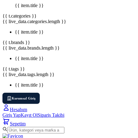
{{ item.title }}
{{ t.categories }}
{{ live_data.categories.length }}
{{ item.title }}
{{ t.brands }}
{{ live_data.brands.length }}
{{ item.title }}
{{ t.tags }}
{{ live_data.tags.length }}
{{ item.title }}
Kurumsal Giriş
Hesabım
Giriş Yap
Kayıt Ol
Sipariş Takibi
Sepetim