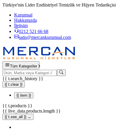
Türkiye'nin Lider Endüstriyel Temizlik ve Hijyen Tedarikçisi
Kurumsal
Hakkımızda
İletişim
0212 521 66 68
satis@mercankurumsal.com
Tüm Kategoriler
{{ t.search_history }}
{{ t.clear }}
{{ item }}
{{ t.products }}
{{ live_data.products.length }}
{{ t.see_all }} →