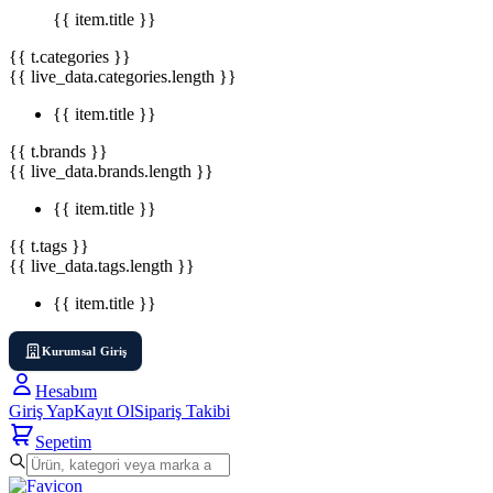
{{ item.title }}
{{ t.categories }}
{{ live_data.categories.length }}
{{ item.title }}
{{ t.brands }}
{{ live_data.brands.length }}
{{ item.title }}
{{ t.tags }}
{{ live_data.tags.length }}
{{ item.title }}
Kurumsal Giriş
Hesabım
Giriş Yap
Kayıt Ol
Sipariş Takibi
Sepetim