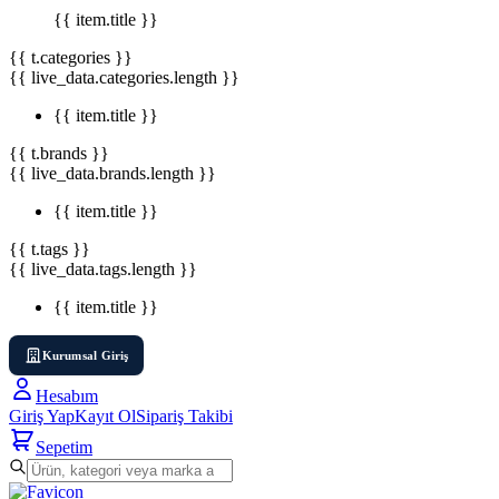
{{ item.title }}
{{ t.categories }}
{{ live_data.categories.length }}
{{ item.title }}
{{ t.brands }}
{{ live_data.brands.length }}
{{ item.title }}
{{ t.tags }}
{{ live_data.tags.length }}
{{ item.title }}
Kurumsal Giriş
Hesabım
Giriş Yap
Kayıt Ol
Sipariş Takibi
Sepetim