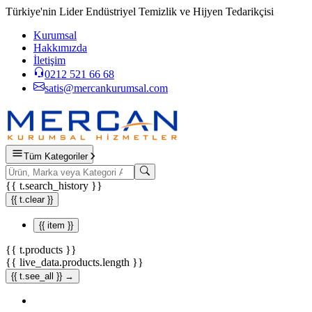
Türkiye'nin Lider Endüstriyel Temizlik ve Hijyen Tedarikçisi
Kurumsal
Hakkımızda
İletişim
0212 521 66 68
satis@mercankurumsal.com
Tüm Kategoriler
{{ t.search_history }}
{{ t.clear }}
{{ item }}
{{ t.products }}
{{ live_data.products.length }}
{{ t.see_all }} →