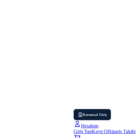
Kurumsal Giriş
Hesabım
Giriş Yap
Kayıt Ol
Sipariş Takibi