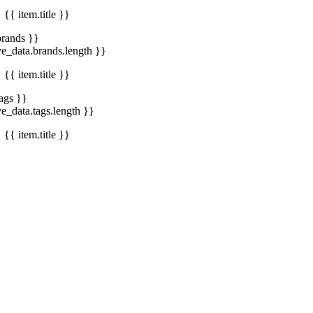
{{ item.title }}
brands }}
ve_data.brands.length }}
{{ item.title }}
tags }}
ve_data.tags.length }}
{{ item.title }}