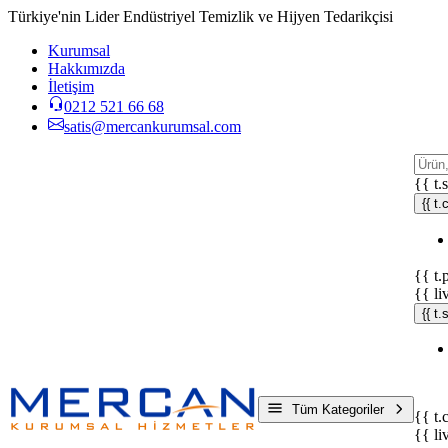
Türkiye'nin Lider Endüstriyel Temizlik ve Hijyen Tedarikçisi
Kurumsal
Hakkımızda
İletişim
0212 521 66 68
satis@mercankurumsal.com
{{ t.
{{ t.
{{ t.
{{ li
{{ t
Tüm Kategoriler
{{ t.
{{ li