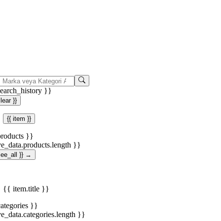
search_history }}
clear }}
{{ item }}
products }}
ve_data.products.length }}
.see_all }} →
{{ item.title }}
categories }}
ve_data.categories.length }}