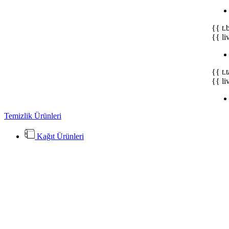
{{ t.
{{ li
{{ t.
{{ li
Temizlik Ürünleri
Kağıt Ürünleri