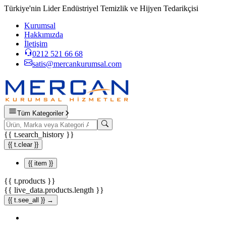
Türkiye'nin Lider Endüstriyel Temizlik ve Hijyen Tedarikçisi
Kurumsal
Hakkımızda
İletişim
0212 521 66 68
satis@mercankurumsal.com
Tüm Kategoriler
{{ t.search_history }}
{{ t.clear }}
{{ item }}
{{ t.products }}
{{ live_data.products.length }}
{{ t.see_all }} →