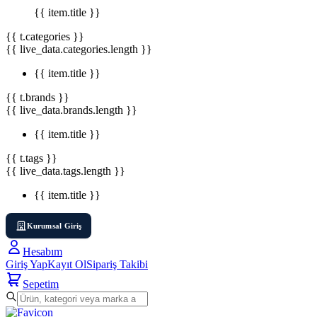
{{ item.title }}
{{ t.categories }}
{{ live_data.categories.length }}
{{ item.title }}
{{ t.brands }}
{{ live_data.brands.length }}
{{ item.title }}
{{ t.tags }}
{{ live_data.tags.length }}
{{ item.title }}
Kurumsal Giriş
Hesabım
Giriş Yap
Kayıt Ol
Sipariş Takibi
Sepetim