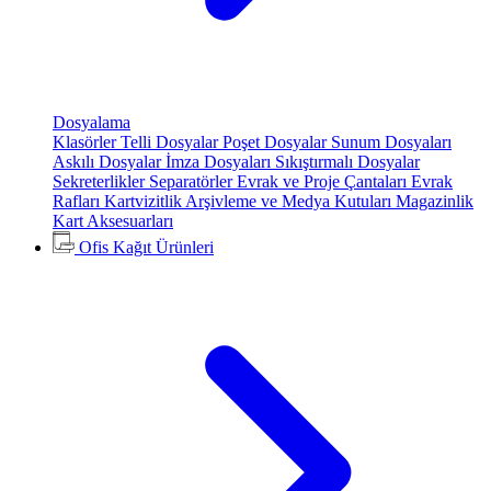
Dosyalama
Klasörler
Telli Dosyalar
Poşet Dosyalar
Sunum Dosyaları
Askılı Dosyalar
İmza Dosyaları
Sıkıştırmalı Dosyalar
Sekreterlikler
Separatörler
Evrak ve Proje Çantaları
Evrak
Rafları
Kartvizitlik
Arşivleme ve Medya Kutuları
Magazinlik
Kart Aksesuarları
Ofis Kağıt Ürünleri