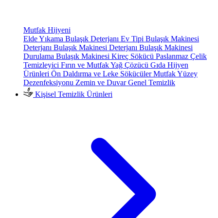
Mutfak Hijyeni
Elde Yıkama Bulaşık Deterjanı
Ev Tipi Bulaşık Makinesi
Deterjanı
Bulaşık Makinesi Deterjanı
Bulaşık Makinesi
Durulama
Bulaşık Makinesi Kireç Sökücü
Paslanmaz Çelik
Temizleyici
Fırın ve Mutfak Yağ Çözücü
Gıda Hijyen
Ürünleri
Ön Daldırma ve Leke Sökücüler
Mutfak Yüzey
Dezenfeksiyonu
Zemin ve Duvar Genel Temizlik
Kişisel Temizlik Ürünleri