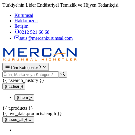
Türkiye'nin Lider Endüstriyel Temizlik ve Hijyen Tedarikçisi
Kurumsal
Hakkımızda
İletişim
0212 521 66 68
satis@mercankurumsal.com
Tüm Kategoriler
{{ t.search_history }}
{{ t.clear }}
{{ item }}
{{ t.products }}
{{ live_data.products.length }}
{{ t.see_all }} →