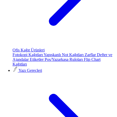
Ofis Kağıt Ürünleri
Fotokopi Kağıtları
Yapışkanlı Not Kağıtları
Zarflar
Defter ve
Ajandalar
Etiketler
Pos/Yazarkasa Ruloları
Flip Chart
Kağıtları
Yazı Gereçleri