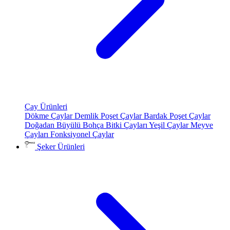
Çay Ürünleri
Dökme Çaylar
Demlik Poşet Çaylar
Bardak Poşet Çaylar
Doğadan Büyülü Bohça
Bitki Çayları
Yeşil Çaylar
Meyve
Çayları
Fonksiyonel Çaylar
Şeker Ürünleri