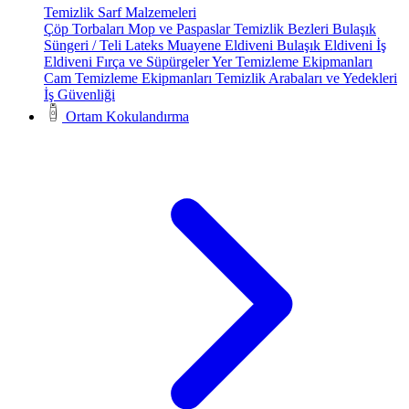
Temizlik Sarf Malzemeleri
Çöp Torbaları
Mop ve Paspaslar
Temizlik Bezleri
Bulaşık
Süngeri / Teli
Lateks Muayene Eldiveni
Bulaşık Eldiveni
İş
Eldiveni
Fırça ve Süpürgeler
Yer Temizleme Ekipmanları
Cam Temizleme Ekipmanları
Temizlik Arabaları ve Yedekleri
İş Güvenliği
Ortam Kokulandırma