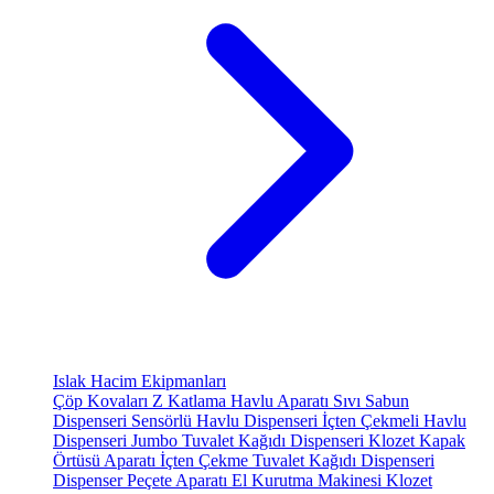
Islak Hacim Ekipmanları
Çöp Kovaları
Z Katlama Havlu Aparatı
Sıvı Sabun
Dispenseri
Sensörlü Havlu Dispenseri
İçten Çekmeli Havlu
Dispenseri
Jumbo Tuvalet Kağıdı Dispenseri
Klozet Kapak
Örtüsü Aparatı
İçten Çekme Tuvalet Kağıdı Dispenseri
Dispenser Peçete Aparatı
El Kurutma Makinesi
Klozet