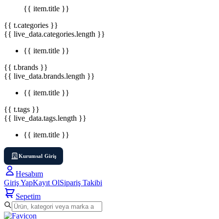
{{ item.title }}
{{ t.categories }}
{{ live_data.categories.length }}
{{ item.title }}
{{ t.brands }}
{{ live_data.brands.length }}
{{ item.title }}
{{ t.tags }}
{{ live_data.tags.length }}
{{ item.title }}
Kurumsal Giriş
Hesabım
Giriş Yap
Kayıt Ol
Sipariş Takibi
Sepetim