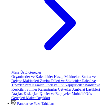
Masa Üstü Gereçler
Organizerler ve Kalemlikler
Hesap Makineleri
Zımba ve
Delgeç Makineleri
Zımba Telleri ve Sökücüler
Daksil ve
Tipexler
Para Kasaları
Stick ve Sıvı Yapıştırıcılar
Bantlar ve
Kesicileri
Silgiler
Kalemtraşlar
Cetveller
Ambalaj Lastikleri
Ataşlar, Kıskaçlar, İğneler ve Raptiyeler
Muhtelif Ofis
Gereçleri
Maket Bıçakları
Panolar ve Yazı Tahtaları