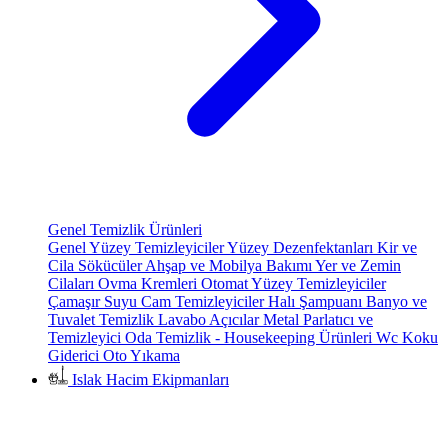
Genel Temizlik Ürünleri
Genel Yüzey Temizleyiciler
Yüzey Dezenfektanları
Kir ve
Cila Sökücüler
Ahşap ve Mobilya Bakımı
Yer ve Zemin
Cilaları
Ovma Kremleri
Otomat Yüzey Temizleyiciler
Çamaşır Suyu
Cam Temizleyiciler
Halı Şampuanı
Banyo ve
Tuvalet Temizlik
Lavabo Açıcılar
Metal Parlatıcı ve
Temizleyici
Oda Temizlik - Housekeeping Ürünleri
Wc Koku
Giderici
Oto Yıkama
Islak Hacim Ekipmanları