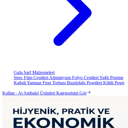
Gıda Sarf Malzemeleri
Streç Film Çeşitleri
Alüminyum Folyo Çeşitleri
Yağlı Pişirme
Kağıdı
Yanmaz Fırın Torbası
Buzdolabı Poşetleri
Kilitli Poşet
Kullan - At Ambalaj Ürünleri Kategorisini Gör