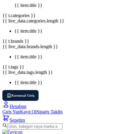
{{ item.title }}
{{ t.categories }}
{{ live_data.categories.length }}
{{ item.title }}
{{ t.brands }}
{{ live_data.brands.length }}
{{ item.title }}
{{ t.tags }}
{{ live_data.tags.length }}
{{ item.title }}
Kurumsal Giriş
Hesabım
Giriş Yap
Kayıt Ol
Sipariş Takibi
Sepetim