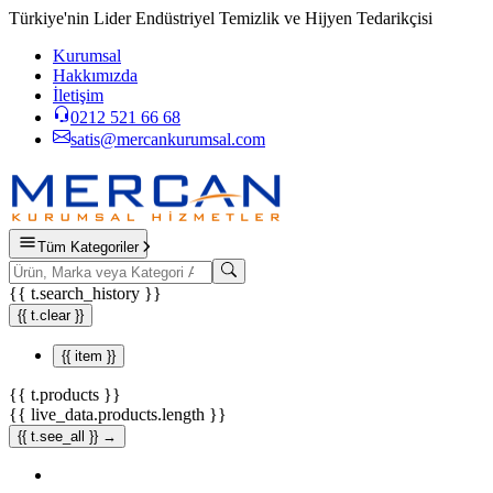
Türkiye'nin Lider Endüstriyel Temizlik ve Hijyen Tedarikçisi
Kurumsal
Hakkımızda
İletişim
0212 521 66 68
satis@mercankurumsal.com
Tüm Kategoriler
{{ t.search_history }}
{{ t.clear }}
{{ item }}
{{ t.products }}
{{ live_data.products.length }}
{{ t.see_all }} →