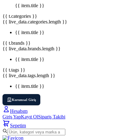
{{ item.title }}
{{ t.categories }}
{{ live_data.categories.length }}
{{ item.title }}
{{ t.brands }}
{{ live_data.brands.length }}
{{ item.title }}
{{ t.tags }}
{{ live_data.tags.length }}
{{ item.title }}
Kurumsal Giriş
Hesabım
Giriş Yap
Kayıt Ol
Sipariş Takibi
Sepetim