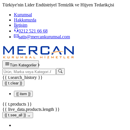
Türkiye'nin Lider Endüstriyel Temizlik ve Hijyen Tedarikçisi
Kurumsal
Hakkımızda
İletişim
0212 521 66 68
satis@mercankurumsal.com
Tüm Kategoriler
{{ t.search_history }}
{{ t.clear }}
{{ item }}
{{ t.products }}
{{ live_data.products.length }}
{{ t.see_all }} →