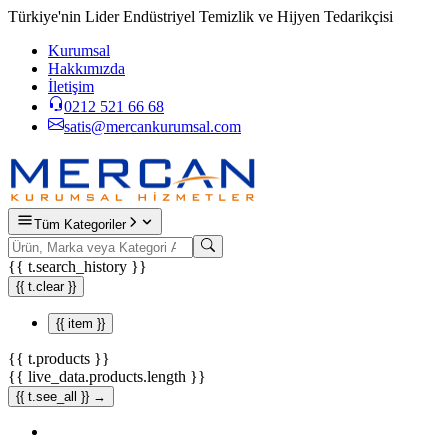
Türkiye'nin Lider Endüstriyel Temizlik ve Hijyen Tedarikçisi
Kurumsal
Hakkımızda
İletişim
0212 521 66 68
satis@mercankurumsal.com
Tüm Kategoriler
{{ t.search_history }}
{{ t.clear }}
{{ item }}
{{ t.products }}
{{ live_data.products.length }}
{{ t.see_all }} →