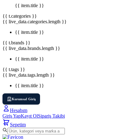
{{ item.title }}
{{ t.categories }}
{{ live_data.categories.length }}
{{ item.title }}
{{ t.brands }}
{{ live_data.brands.length }}
{{ item.title }}
{{ t.tags }}
{{ live_data.tags.length }}
{{ item.title }}
Kurumsal Giriş
Hesabım
Giriş Yap
Kayıt Ol
Sipariş Takibi
Sepetim