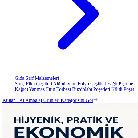
Gıda Sarf Malzemeleri
Streç Film Çeşitleri
Alüminyum Folyo Çeşitleri
Yağlı Pişirme
Kağıdı
Yanmaz Fırın Torbası
Buzdolabı Poşetleri
Kilitli Poşet
Kullan - At Ambalaj Ürünleri Kategorisini Gör