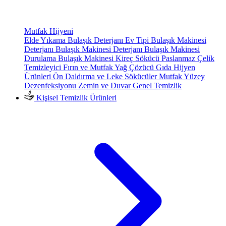
Mutfak Hijyeni
Elde Yıkama Bulaşık Deterjanı
Ev Tipi Bulaşık Makinesi
Deterjanı
Bulaşık Makinesi Deterjanı
Bulaşık Makinesi
Durulama
Bulaşık Makinesi Kireç Sökücü
Paslanmaz Çelik
Temizleyici
Fırın ve Mutfak Yağ Çözücü
Gıda Hijyen
Ürünleri
Ön Daldırma ve Leke Sökücüler
Mutfak Yüzey
Dezenfeksiyonu
Zemin ve Duvar Genel Temizlik
Kişisel Temizlik Ürünleri