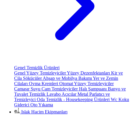
Genel Temizlik Ürünleri
Genel Yüzey Temizleyiciler
Yüzey Dezenfektanları
Kir ve
Cila Sökücüler
Ahşap ve Mobilya Bakımı
Yer ve Zemin
Cilaları
Ovma Kremleri
Otomat Yüzey Temizleyiciler
Çamaşır Suyu
Cam Temizleyiciler
Halı Şampuanı
Banyo ve
Tuvalet Temizlik
Lavabo Açıcılar
Metal Parlatıcı ve
Temizleyici
Oda Temizlik - Housekeeping Ürünleri
Wc Koku
Giderici
Oto Yıkama
Islak Hacim Ekipmanları