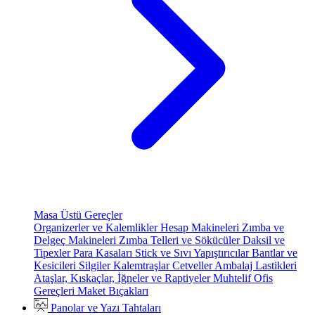
Masa Üstü Gereçler
Organizerler ve Kalemlikler
Hesap Makineleri
Zımba ve
Delgeç Makineleri
Zımba Telleri ve Sökücüler
Daksil ve
Tipexler
Para Kasaları
Stick ve Sıvı Yapıştırıcılar
Bantlar ve
Kesicileri
Silgiler
Kalemtraşlar
Cetveller
Ambalaj Lastikleri
Ataşlar, Kıskaçlar, İğneler ve Raptiyeler
Muhtelif Ofis
Gereçleri
Maket Bıçakları
Panolar ve Yazı Tahtaları