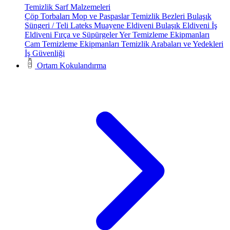
Temizlik Sarf Malzemeleri
Çöp Torbaları
Mop ve Paspaslar
Temizlik Bezleri
Bulaşık
Süngeri / Teli
Lateks Muayene Eldiveni
Bulaşık Eldiveni
İş
Eldiveni
Fırça ve Süpürgeler
Yer Temizleme Ekipmanları
Cam Temizleme Ekipmanları
Temizlik Arabaları ve Yedekleri
İş Güvenliği
Ortam Kokulandırma