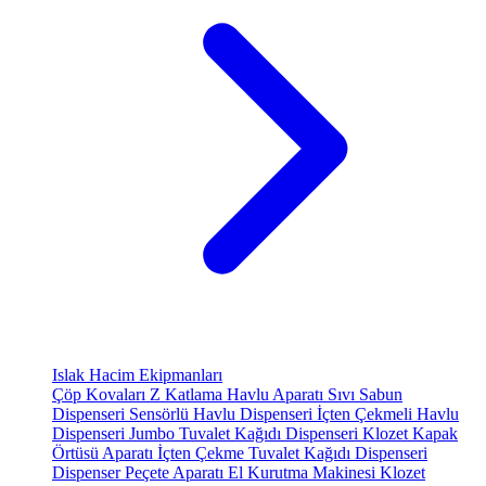
Islak Hacim Ekipmanları
Çöp Kovaları
Z Katlama Havlu Aparatı
Sıvı Sabun
Dispenseri
Sensörlü Havlu Dispenseri
İçten Çekmeli Havlu
Dispenseri
Jumbo Tuvalet Kağıdı Dispenseri
Klozet Kapak
Örtüsü Aparatı
İçten Çekme Tuvalet Kağıdı Dispenseri
Dispenser Peçete Aparatı
El Kurutma Makinesi
Klozet