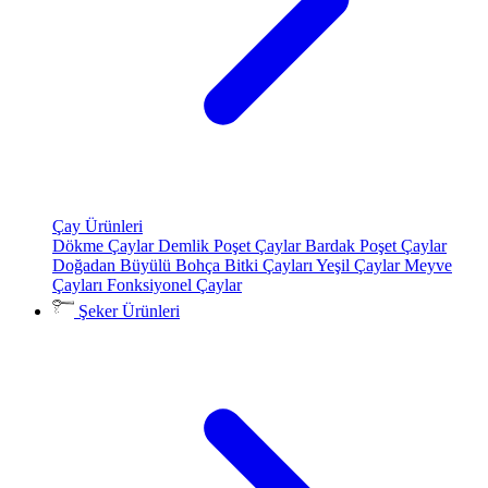
Çay Ürünleri
Dökme Çaylar
Demlik Poşet Çaylar
Bardak Poşet Çaylar
Doğadan Büyülü Bohça
Bitki Çayları
Yeşil Çaylar
Meyve
Çayları
Fonksiyonel Çaylar
Şeker Ürünleri