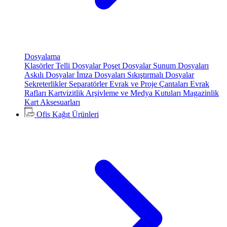
Dosyalama
Klasörler
Telli Dosyalar
Poşet Dosyalar
Sunum Dosyaları
Askılı Dosyalar
İmza Dosyaları
Sıkıştırmalı Dosyalar
Sekreterlikler
Separatörler
Evrak ve Proje Çantaları
Evrak
Rafları
Kartvizitlik
Arşivleme ve Medya Kutuları
Magazinlik
Kart Aksesuarları
Ofis Kağıt Ürünleri