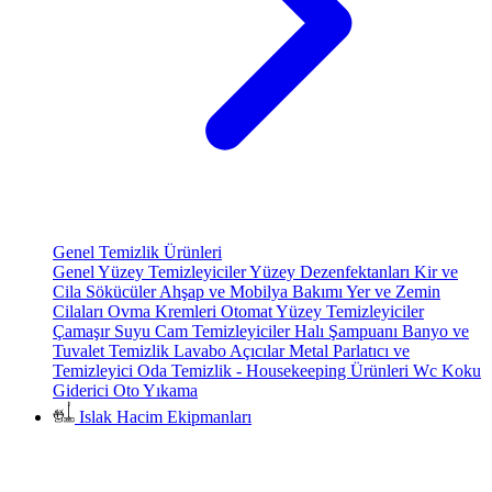
Genel Temizlik Ürünleri
Genel Yüzey Temizleyiciler
Yüzey Dezenfektanları
Kir ve
Cila Sökücüler
Ahşap ve Mobilya Bakımı
Yer ve Zemin
Cilaları
Ovma Kremleri
Otomat Yüzey Temizleyiciler
Çamaşır Suyu
Cam Temizleyiciler
Halı Şampuanı
Banyo ve
Tuvalet Temizlik
Lavabo Açıcılar
Metal Parlatıcı ve
Temizleyici
Oda Temizlik - Housekeeping Ürünleri
Wc Koku
Giderici
Oto Yıkama
Islak Hacim Ekipmanları