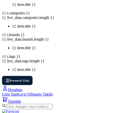
{{ item.title }}
{{ t.categories }}
{{ live_data.categories.length }}
{{ item.title }}
{{ t.brands }}
{{ live_data.brands.length }}
{{ item.title }}
{{ t.tags }}
{{ live_data.tags.length }}
{{ item.title }}
Kurumsal Giriş
Hesabım
Giriş Yap
Kayıt Ol
Sipariş Takibi
Sepetim