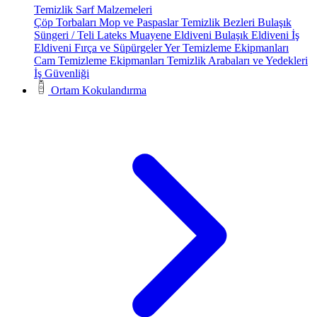
Temizlik Sarf Malzemeleri
Çöp Torbaları
Mop ve Paspaslar
Temizlik Bezleri
Bulaşık
Süngeri / Teli
Lateks Muayene Eldiveni
Bulaşık Eldiveni
İş
Eldiveni
Fırça ve Süpürgeler
Yer Temizleme Ekipmanları
Cam Temizleme Ekipmanları
Temizlik Arabaları ve Yedekleri
İş Güvenliği
Ortam Kokulandırma