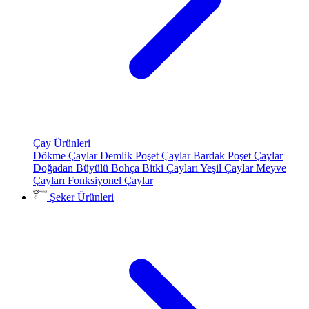
Çay Ürünleri
Dökme Çaylar
Demlik Poşet Çaylar
Bardak Poşet Çaylar
Doğadan Büyülü Bohça
Bitki Çayları
Yeşil Çaylar
Meyve
Çayları
Fonksiyonel Çaylar
Şeker Ürünleri