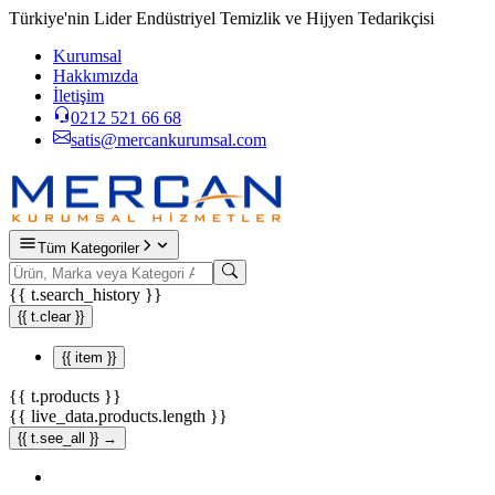
Türkiye'nin Lider Endüstriyel Temizlik ve Hijyen Tedarikçisi
Kurumsal
Hakkımızda
İletişim
0212 521 66 68
satis@mercankurumsal.com
Tüm Kategoriler
{{ t.search_history }}
{{ t.clear }}
{{ item }}
{{ t.products }}
{{ live_data.products.length }}
{{ t.see_all }} →