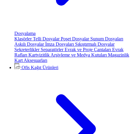
Dosyalama
Klasörler
Telli Dosyalar
Poşet Dosyalar
Sunum Dosyaları
Askılı Dosyalar
İmza Dosyaları
Sıkıştırmalı Dosyalar
Sekreterlikler
Separatörler
Evrak ve Proje Çantaları
Evrak
Rafları
Kartvizitlik
Arşivleme ve Medya Kutuları
Magazinlik
Kart Aksesuarları
Ofis Kağıt Ürünleri