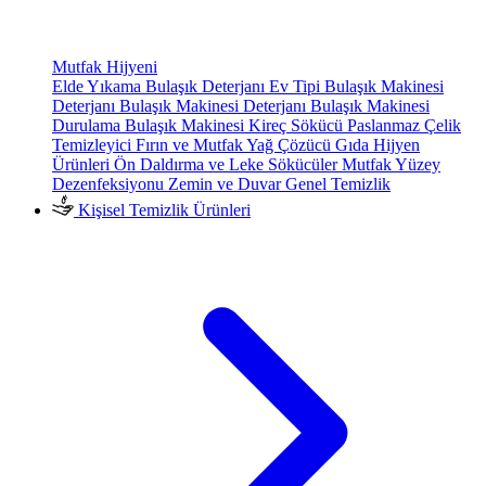
Mutfak Hijyeni
Elde Yıkama Bulaşık Deterjanı
Ev Tipi Bulaşık Makinesi
Deterjanı
Bulaşık Makinesi Deterjanı
Bulaşık Makinesi
Durulama
Bulaşık Makinesi Kireç Sökücü
Paslanmaz Çelik
Temizleyici
Fırın ve Mutfak Yağ Çözücü
Gıda Hijyen
Ürünleri
Ön Daldırma ve Leke Sökücüler
Mutfak Yüzey
Dezenfeksiyonu
Zemin ve Duvar Genel Temizlik
Kişisel Temizlik Ürünleri