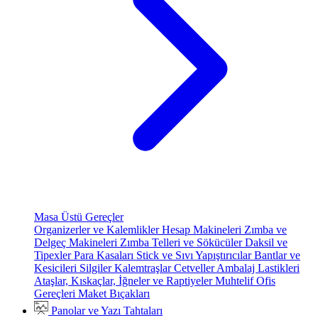
Masa Üstü Gereçler
Organizerler ve Kalemlikler
Hesap Makineleri
Zımba ve
Delgeç Makineleri
Zımba Telleri ve Sökücüler
Daksil ve
Tipexler
Para Kasaları
Stick ve Sıvı Yapıştırıcılar
Bantlar ve
Kesicileri
Silgiler
Kalemtraşlar
Cetveller
Ambalaj Lastikleri
Ataşlar, Kıskaçlar, İğneler ve Raptiyeler
Muhtelif Ofis
Gereçleri
Maket Bıçakları
Panolar ve Yazı Tahtaları