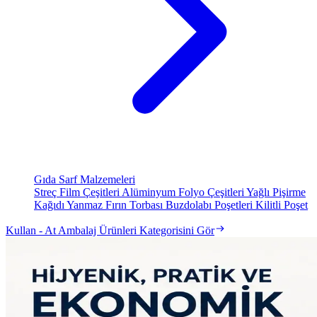
Gıda Sarf Malzemeleri
Streç Film Çeşitleri
Alüminyum Folyo Çeşitleri
Yağlı Pişirme
Kağıdı
Yanmaz Fırın Torbası
Buzdolabı Poşetleri
Kilitli Poşet
Kullan - At Ambalaj Ürünleri Kategorisini Gör