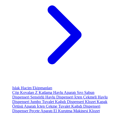
Islak Hacim Ekipmanları
Çöp Kovaları
Z Katlama Havlu Aparatı
Sıvı Sabun
Dispenseri
Sensörlü Havlu Dispenseri
İçten Çekmeli Havlu
Dispenseri
Jumbo Tuvalet Kağıdı Dispenseri
Klozet Kapak
Örtüsü Aparatı
İçten Çekme Tuvalet Kağıdı Dispenseri
Dispenser Peçete Aparatı
El Kurutma Makinesi
Klozet