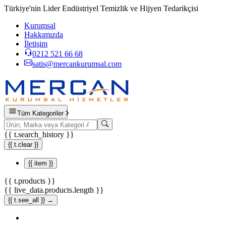
Türkiye'nin Lider Endüstriyel Temizlik ve Hijyen Tedarikçisi
Kurumsal
Hakkımızda
İletişim
0212 521 66 68
satis@mercankurumsal.com
Tüm Kategoriler
{{ t.search_history }}
{{ t.clear }}
{{ item }}
{{ t.products }}
{{ live_data.products.length }}
{{ t.see_all }} →