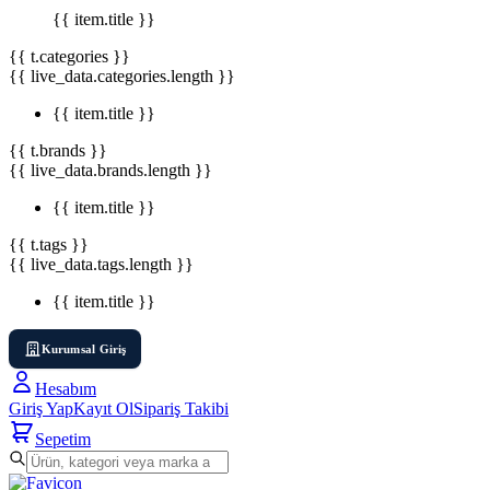
{{ item.title }}
{{ t.categories }}
{{ live_data.categories.length }}
{{ item.title }}
{{ t.brands }}
{{ live_data.brands.length }}
{{ item.title }}
{{ t.tags }}
{{ live_data.tags.length }}
{{ item.title }}
Kurumsal Giriş
Hesabım
Giriş Yap
Kayıt Ol
Sipariş Takibi
Sepetim