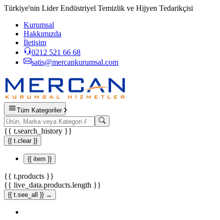
Türkiye'nin Lider Endüstriyel Temizlik ve Hijyen Tedarikçisi
Kurumsal
Hakkımızda
İletişim
0212 521 66 68
satis@mercankurumsal.com
Tüm Kategoriler
{{ t.search_history }}
{{ t.clear }}
{{ item }}
{{ t.products }}
{{ live_data.products.length }}
{{ t.see_all }} →