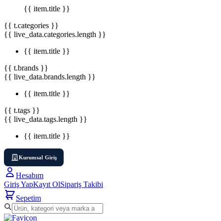
{{ item.title }}
{{ t.categories }}
{{ live_data.categories.length }}
{{ item.title }}
{{ t.brands }}
{{ live_data.brands.length }}
{{ item.title }}
{{ t.tags }}
{{ live_data.tags.length }}
{{ item.title }}
Kurumsal Giriş
Hesabım
Giriş Yap
Kayıt Ol
Sipariş Takibi
Sepetim