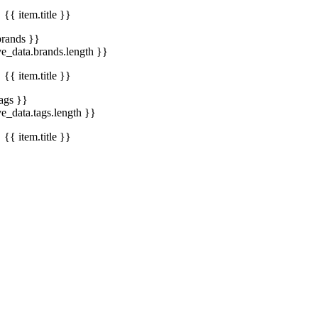
{{ item.title }}
brands }}
ve_data.brands.length }}
{{ item.title }}
tags }}
ve_data.tags.length }}
{{ item.title }}