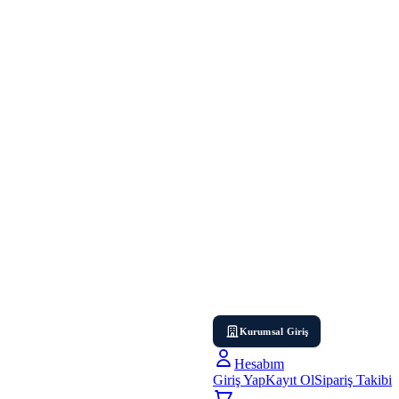
Kurumsal Giriş
Hesabım
Giriş Yap
Kayıt Ol
Sipariş Takibi