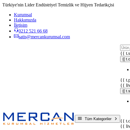
Türkiye'nin Lider Endüstriyel Temizlik ve Hijyen Tedarikçisi
Kurumsal
Hakkımızda
İletişim
0212 521 66 68
satis@mercankurumsal.com
{{ t.
{{ t.
{{ t.
{{ li
{{ t
Tüm Kategoriler
{{ t.
{{ li