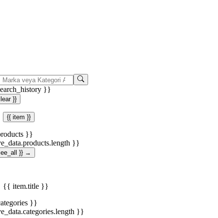
search_history }}
clear }}
{{ item }}
products }}
ve_data.products.length }}
.see_all }} →
{{ item.title }}
categories }}
ve_data.categories.length }}