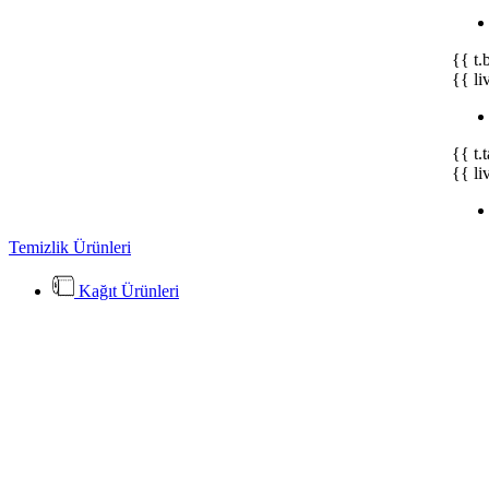
{{ t.
{{ li
{{ t.
{{ li
Temizlik Ürünleri
Kağıt Ürünleri