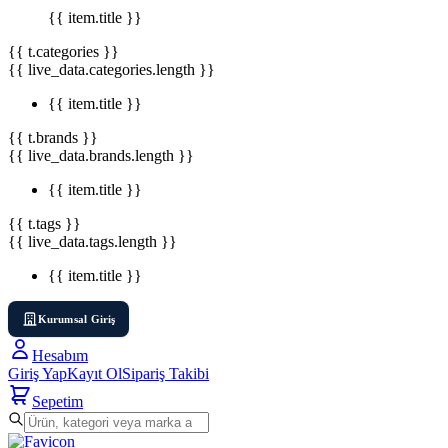
{{ item.title }}
{{ t.categories }}
{{ live_data.categories.length }}
{{ item.title }}
{{ t.brands }}
{{ live_data.brands.length }}
{{ item.title }}
{{ t.tags }}
{{ live_data.tags.length }}
{{ item.title }}
Kurumsal Giriş
Hesabım
Giriş Yap
Kayıt Ol
Sipariş Takibi
Sepetim