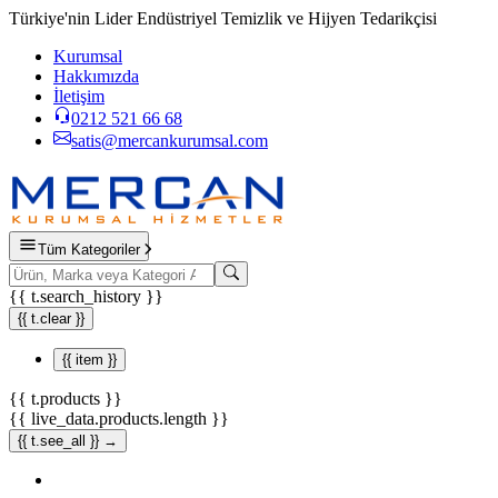
Türkiye'nin Lider Endüstriyel Temizlik ve Hijyen Tedarikçisi
Kurumsal
Hakkımızda
İletişim
0212 521 66 68
satis@mercankurumsal.com
Tüm Kategoriler
{{ t.search_history }}
{{ t.clear }}
{{ item }}
{{ t.products }}
{{ live_data.products.length }}
{{ t.see_all }} →