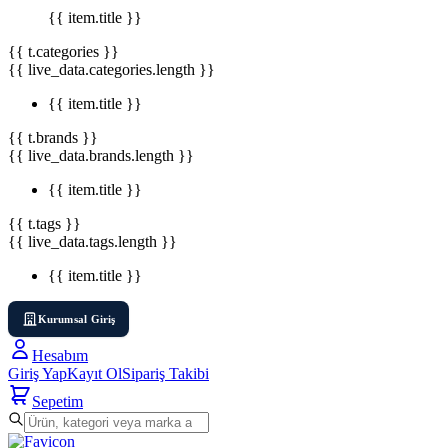
{{ item.title }}
{{ t.categories }}
{{ live_data.categories.length }}
{{ item.title }}
{{ t.brands }}
{{ live_data.brands.length }}
{{ item.title }}
{{ t.tags }}
{{ live_data.tags.length }}
{{ item.title }}
Kurumsal Giriş
Hesabım
Giriş Yap
Kayıt Ol
Sipariş Takibi
Sepetim