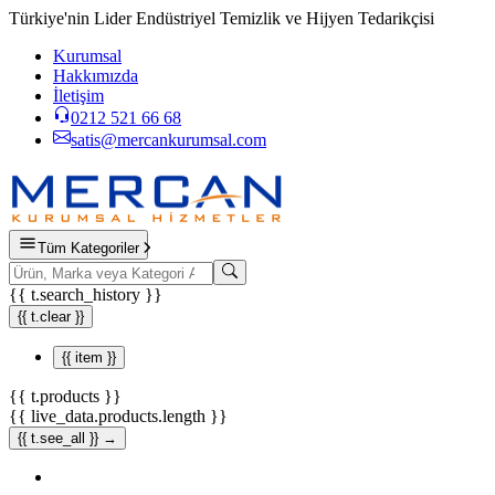
Türkiye'nin Lider Endüstriyel Temizlik ve Hijyen Tedarikçisi
Kurumsal
Hakkımızda
İletişim
0212 521 66 68
satis@mercankurumsal.com
Tüm Kategoriler
{{ t.search_history }}
{{ t.clear }}
{{ item }}
{{ t.products }}
{{ live_data.products.length }}
{{ t.see_all }} →