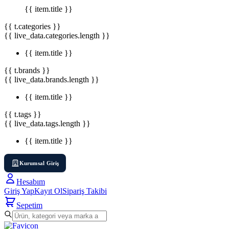
{{ item.title }}
{{ t.categories }}
{{ live_data.categories.length }}
{{ item.title }}
{{ t.brands }}
{{ live_data.brands.length }}
{{ item.title }}
{{ t.tags }}
{{ live_data.tags.length }}
{{ item.title }}
Kurumsal Giriş
Hesabım
Giriş Yap
Kayıt Ol
Sipariş Takibi
Sepetim