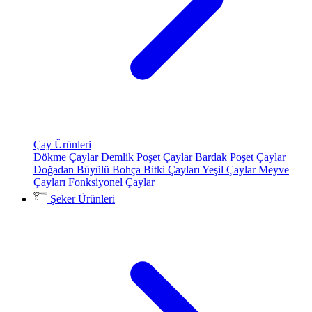
Çay Ürünleri
Dökme Çaylar
Demlik Poşet Çaylar
Bardak Poşet Çaylar
Doğadan Büyülü Bohça
Bitki Çayları
Yeşil Çaylar
Meyve
Çayları
Fonksiyonel Çaylar
Şeker Ürünleri