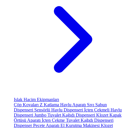
Islak Hacim Ekipmanları
Çöp Kovaları
Z Katlama Havlu Aparatı
Sıvı Sabun
Dispenseri
Sensörlü Havlu Dispenseri
İçten Çekmeli Havlu
Dispenseri
Jumbo Tuvalet Kağıdı Dispenseri
Klozet Kapak
Örtüsü Aparatı
İçten Çekme Tuvalet Kağıdı Dispenseri
Dispenser Peçete Aparatı
El Kurutma Makinesi
Klozet