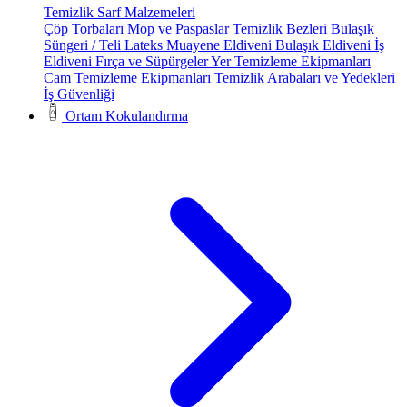
Temizlik Sarf Malzemeleri
Çöp Torbaları
Mop ve Paspaslar
Temizlik Bezleri
Bulaşık
Süngeri / Teli
Lateks Muayene Eldiveni
Bulaşık Eldiveni
İş
Eldiveni
Fırça ve Süpürgeler
Yer Temizleme Ekipmanları
Cam Temizleme Ekipmanları
Temizlik Arabaları ve Yedekleri
İş Güvenliği
Ortam Kokulandırma