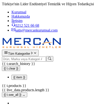
Türkiye'nin Lider Endüstriyel Temizlik ve Hijyen Tedarikçisi
Kurumsal
Hakkımızda
İletişim
0212 521 66 68
satis@mercankurumsal.com
Tüm Kategoriler
{{ t.search_history }}
{{ t.clear }}
{{ item }}
{{ t.products }}
{{ live_data.products.length }}
{{ t.see_all }} →