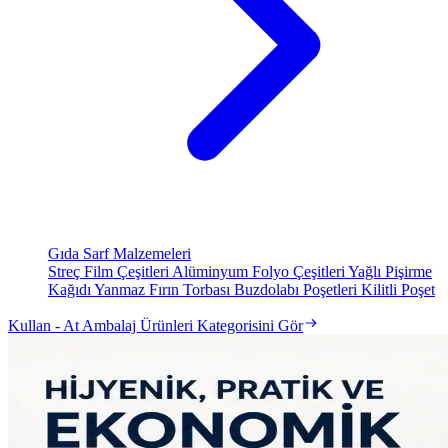
Gıda Sarf Malzemeleri
Streç Film Çeşitleri
Alüminyum Folyo Çeşitleri
Yağlı Pişirme
Kağıdı
Yanmaz Fırın Torbası
Buzdolabı Poşetleri
Kilitli Poşet
Kullan - At Ambalaj Ürünleri Kategorisini Gör