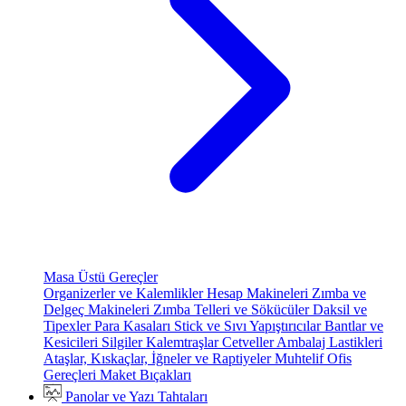
Masa Üstü Gereçler
Organizerler ve Kalemlikler
Hesap Makineleri
Zımba ve
Delgeç Makineleri
Zımba Telleri ve Sökücüler
Daksil ve
Tipexler
Para Kasaları
Stick ve Sıvı Yapıştırıcılar
Bantlar ve
Kesicileri
Silgiler
Kalemtraşlar
Cetveller
Ambalaj Lastikleri
Ataşlar, Kıskaçlar, İğneler ve Raptiyeler
Muhtelif Ofis
Gereçleri
Maket Bıçakları
Panolar ve Yazı Tahtaları