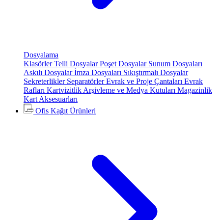
Dosyalama
Klasörler
Telli Dosyalar
Poşet Dosyalar
Sunum Dosyaları
Askılı Dosyalar
İmza Dosyaları
Sıkıştırmalı Dosyalar
Sekreterlikler
Separatörler
Evrak ve Proje Çantaları
Evrak
Rafları
Kartvizitlik
Arşivleme ve Medya Kutuları
Magazinlik
Kart Aksesuarları
Ofis Kağıt Ürünleri