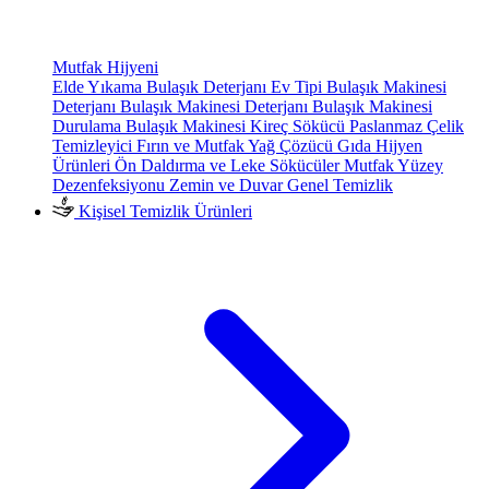
Mutfak Hijyeni
Elde Yıkama Bulaşık Deterjanı
Ev Tipi Bulaşık Makinesi
Deterjanı
Bulaşık Makinesi Deterjanı
Bulaşık Makinesi
Durulama
Bulaşık Makinesi Kireç Sökücü
Paslanmaz Çelik
Temizleyici
Fırın ve Mutfak Yağ Çözücü
Gıda Hijyen
Ürünleri
Ön Daldırma ve Leke Sökücüler
Mutfak Yüzey
Dezenfeksiyonu
Zemin ve Duvar Genel Temizlik
Kişisel Temizlik Ürünleri