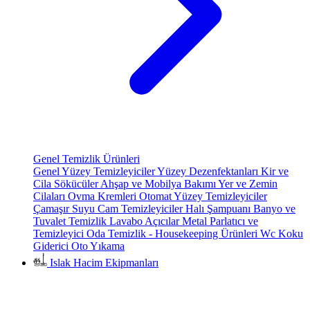
Genel Temizlik Ürünleri
Genel Yüzey Temizleyiciler
Yüzey Dezenfektanları
Kir ve
Cila Sökücüler
Ahşap ve Mobilya Bakımı
Yer ve Zemin
Cilaları
Ovma Kremleri
Otomat Yüzey Temizleyiciler
Çamaşır Suyu
Cam Temizleyiciler
Halı Şampuanı
Banyo ve
Tuvalet Temizlik
Lavabo Açıcılar
Metal Parlatıcı ve
Temizleyici
Oda Temizlik - Housekeeping Ürünleri
Wc Koku
Giderici
Oto Yıkama
Islak Hacim Ekipmanları