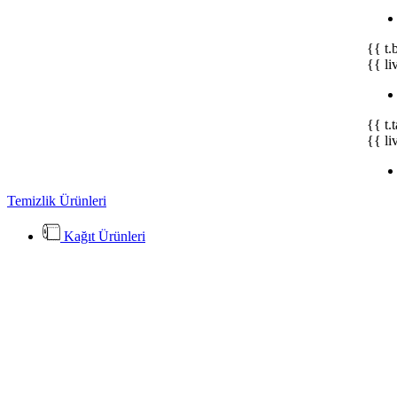
{{ t.
{{ li
{{ t.
{{ li
Temizlik Ürünleri
Kağıt Ürünleri