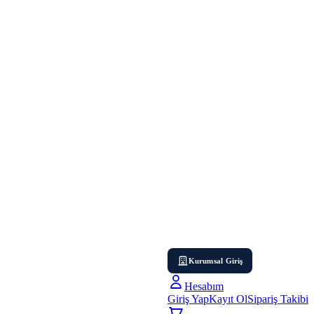
Kurumsal Giriş
Hesabım
Giriş Yap
Kayıt Ol
Sipariş Takibi