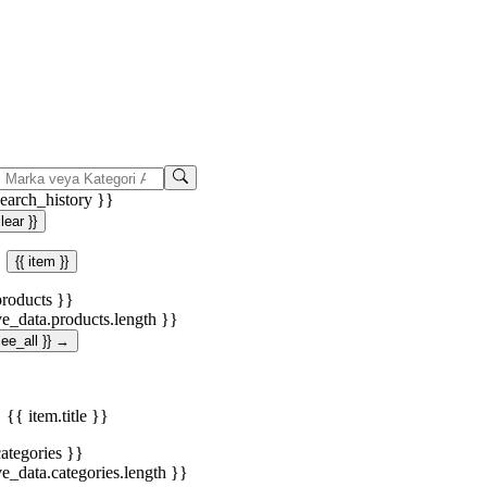
search_history }}
clear }}
{{ item }}
products }}
ve_data.products.length }}
.see_all }} →
{{ item.title }}
categories }}
ve_data.categories.length }}