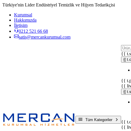
Türkiye'nin Lider Endüstriyel Temizlik ve Hijyen Tedarikçisi
Kurumsal
Hakkımızda
İletişim
0212 521 66 68
satis@mercankurumsal.com
{{ t.
{{ t.
{{ t.
{{ li
{{ t
Tüm Kategoriler
{{ t.
{{ li