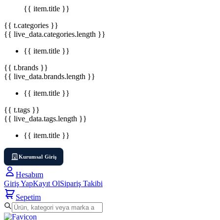
{{ item.title }}
{{ t.categories }}
{{ live_data.categories.length }}
{{ item.title }}
{{ t.brands }}
{{ live_data.brands.length }}
{{ item.title }}
{{ t.tags }}
{{ live_data.tags.length }}
{{ item.title }}
Kurumsal Giriş
Hesabım
Giriş Yap
Kayıt Ol
Sipariş Takibi
Sepetim