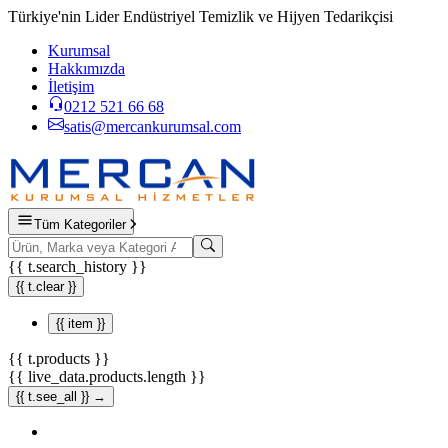
Türkiye'nin Lider Endüstriyel Temizlik ve Hijyen Tedarikçisi
Kurumsal
Hakkımızda
İletişim
0212 521 66 68
satis@mercankurumsal.com
Tüm Kategoriler
{{ t.search_history }}
{{ t.clear }}
{{ item }}
{{ t.products }}
{{ live_data.products.length }}
{{ t.see_all }} →