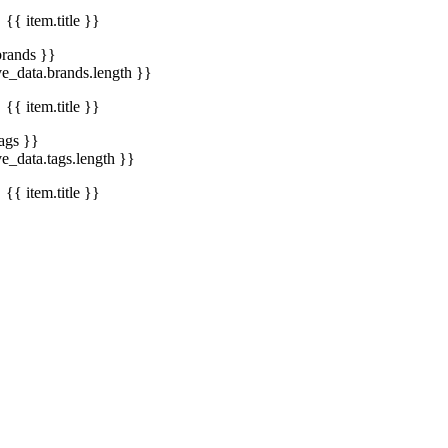
{{ item.title }}
brands }}
ve_data.brands.length }}
{{ item.title }}
tags }}
ve_data.tags.length }}
{{ item.title }}