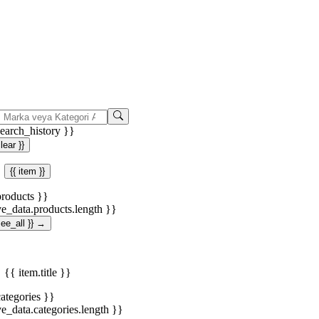
search_history }}
clear }}
{{ item }}
products }}
ve_data.products.length }}
.see_all }} →
{{ item.title }}
categories }}
ve_data.categories.length }}