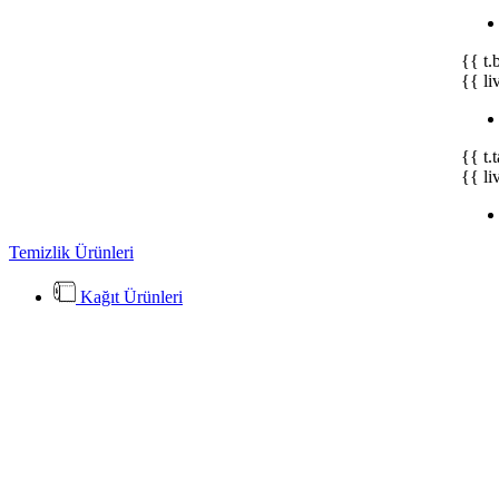
{{ t.
{{ li
{{ t.
{{ li
Temizlik Ürünleri
Kağıt Ürünleri