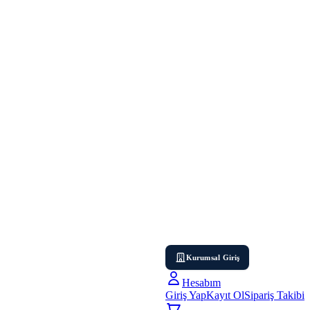
Kurumsal Giriş
Hesabım
Giriş Yap
Kayıt Ol
Sipariş Takibi