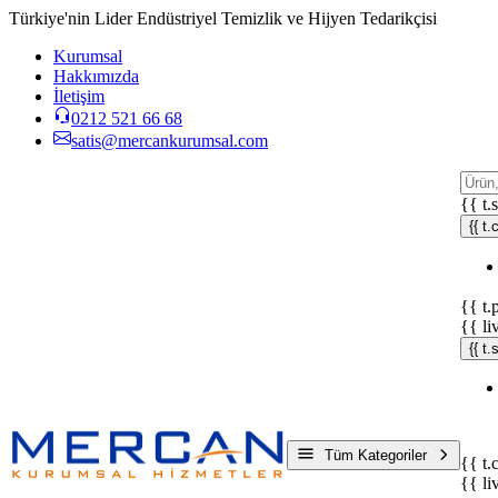
Türkiye'nin Lider Endüstriyel Temizlik ve Hijyen Tedarikçisi
Kurumsal
Hakkımızda
İletişim
0212 521 66 68
satis@mercankurumsal.com
{{ t.
{{ t.
{{ t.
{{ li
{{ t
Tüm Kategoriler
{{ t.
{{ li