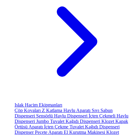
Islak Hacim Ekipmanları
Çöp Kovaları
Z Katlama Havlu Aparatı
Sıvı Sabun
Dispenseri
Sensörlü Havlu Dispenseri
İçten Çekmeli Havlu
Dispenseri
Jumbo Tuvalet Kağıdı Dispenseri
Klozet Kapak
Örtüsü Aparatı
İçten Çekme Tuvalet Kağıdı Dispenseri
Dispenser Peçete Aparatı
El Kurutma Makinesi
Klozet