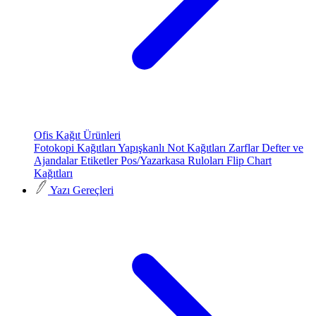
Ofis Kağıt Ürünleri
Fotokopi Kağıtları
Yapışkanlı Not Kağıtları
Zarflar
Defter ve
Ajandalar
Etiketler
Pos/Yazarkasa Ruloları
Flip Chart
Kağıtları
Yazı Gereçleri