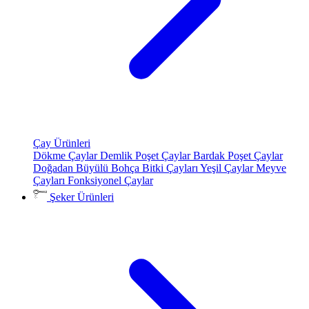
Çay Ürünleri
Dökme Çaylar
Demlik Poşet Çaylar
Bardak Poşet Çaylar
Doğadan Büyülü Bohça
Bitki Çayları
Yeşil Çaylar
Meyve
Çayları
Fonksiyonel Çaylar
Şeker Ürünleri