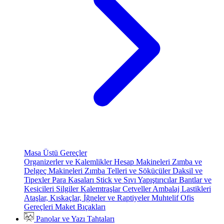
Masa Üstü Gereçler
Organizerler ve Kalemlikler
Hesap Makineleri
Zımba ve
Delgeç Makineleri
Zımba Telleri ve Sökücüler
Daksil ve
Tipexler
Para Kasaları
Stick ve Sıvı Yapıştırıcılar
Bantlar ve
Kesicileri
Silgiler
Kalemtraşlar
Cetveller
Ambalaj Lastikleri
Ataşlar, Kıskaçlar, İğneler ve Raptiyeler
Muhtelif Ofis
Gereçleri
Maket Bıçakları
Panolar ve Yazı Tahtaları