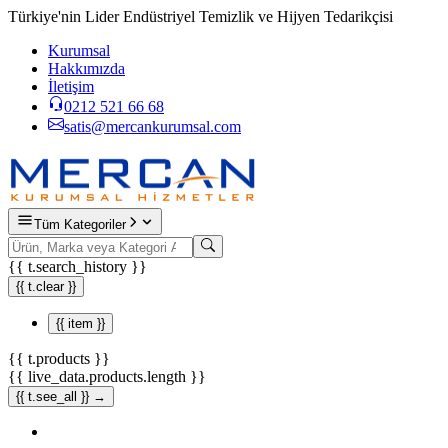
Türkiye'nin Lider Endüstriyel Temizlik ve Hijyen Tedarikçisi
Kurumsal
Hakkımızda
İletişim
0212 521 66 68
satis@mercankurumsal.com
Tüm Kategoriler
{{ t.search_history }}
{{ t.clear }}
{{ item }}
{{ t.products }}
{{ live_data.products.length }}
{{ t.see_all }} →