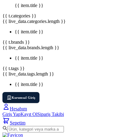
{{ item.title }}
{{ t.categories }}
{{ live_data.categories.length }}
{{ item.title }}
{{ t.brands }}
{{ live_data.brands.length }}
{{ item.title }}
{{ t.tags }}
{{ live_data.tags.length }}
{{ item.title }}
Kurumsal Giriş
Hesabım
Giriş Yap
Kayıt Ol
Sipariş Takibi
Sepetim