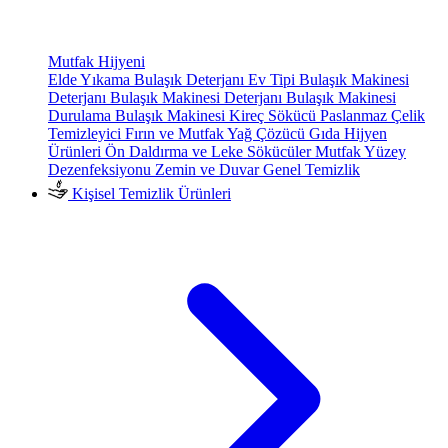
Mutfak Hijyeni
Elde Yıkama Bulaşık Deterjanı
Ev Tipi Bulaşık Makinesi
Deterjanı
Bulaşık Makinesi Deterjanı
Bulaşık Makinesi
Durulama
Bulaşık Makinesi Kireç Sökücü
Paslanmaz Çelik
Temizleyici
Fırın ve Mutfak Yağ Çözücü
Gıda Hijyen
Ürünleri
Ön Daldırma ve Leke Sökücüler
Mutfak Yüzey
Dezenfeksiyonu
Zemin ve Duvar Genel Temizlik
Kişisel Temizlik Ürünleri