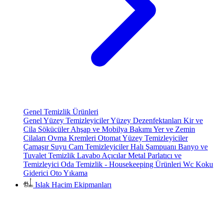
Genel Temizlik Ürünleri
Genel Yüzey Temizleyiciler
Yüzey Dezenfektanları
Kir ve
Cila Sökücüler
Ahşap ve Mobilya Bakımı
Yer ve Zemin
Cilaları
Ovma Kremleri
Otomat Yüzey Temizleyiciler
Çamaşır Suyu
Cam Temizleyiciler
Halı Şampuanı
Banyo ve
Tuvalet Temizlik
Lavabo Açıcılar
Metal Parlatıcı ve
Temizleyici
Oda Temizlik - Housekeeping Ürünleri
Wc Koku
Giderici
Oto Yıkama
Islak Hacim Ekipmanları