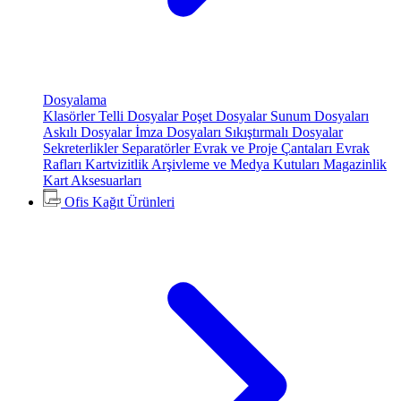
Dosyalama
Klasörler
Telli Dosyalar
Poşet Dosyalar
Sunum Dosyaları
Askılı Dosyalar
İmza Dosyaları
Sıkıştırmalı Dosyalar
Sekreterlikler
Separatörler
Evrak ve Proje Çantaları
Evrak
Rafları
Kartvizitlik
Arşivleme ve Medya Kutuları
Magazinlik
Kart Aksesuarları
Ofis Kağıt Ürünleri