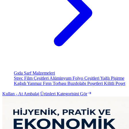
Gıda Sarf Malzemeleri
Streç Film Çeşitleri
Alüminyum Folyo Çeşitleri
Yağlı Pişirme
Kağıdı
Yanmaz Fırın Torbası
Buzdolabı Poşetleri
Kilitli Poşet
Kullan - At Ambalaj Ürünleri Kategorisini Gör