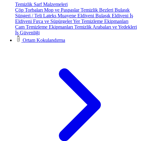
Temizlik Sarf Malzemeleri
Çöp Torbaları
Mop ve Paspaslar
Temizlik Bezleri
Bulaşık
Süngeri / Teli
Lateks Muayene Eldiveni
Bulaşık Eldiveni
İş
Eldiveni
Fırça ve Süpürgeler
Yer Temizleme Ekipmanları
Cam Temizleme Ekipmanları
Temizlik Arabaları ve Yedekleri
İş Güvenliği
Ortam Kokulandırma