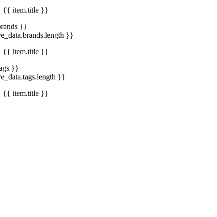
{{ item.title }}
brands }}
ve_data.brands.length }}
{{ item.title }}
tags }}
ve_data.tags.length }}
{{ item.title }}