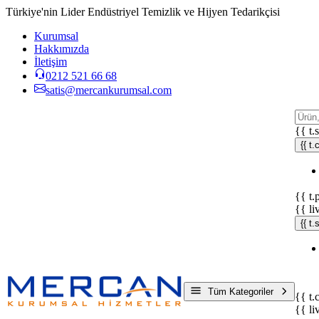
Türkiye'nin Lider Endüstriyel Temizlik ve Hijyen Tedarikçisi
Kurumsal
Hakkımızda
İletişim
0212 521 66 68
satis@mercankurumsal.com
{{ t.
{{ t.
{{ t.
{{ li
{{ t
Tüm Kategoriler
{{ t.
{{ li