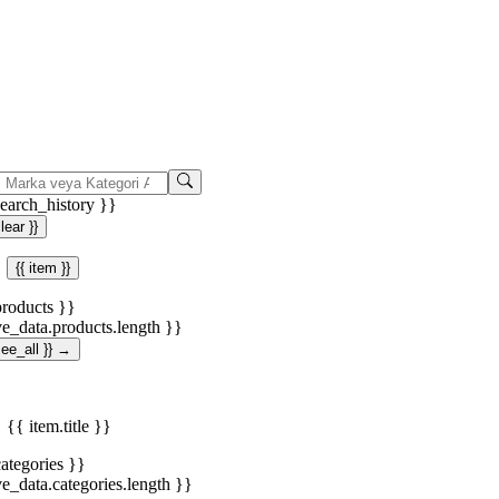
search_history }}
clear }}
{{ item }}
products }}
ve_data.products.length }}
.see_all }} →
{{ item.title }}
categories }}
ve_data.categories.length }}