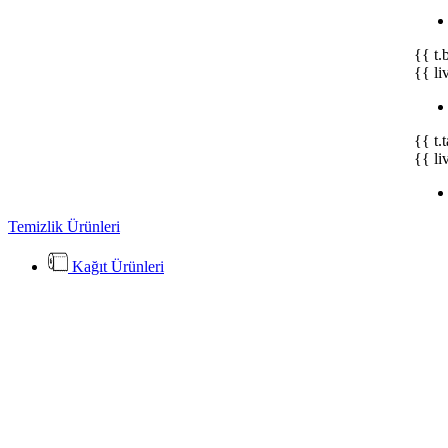
{{ t.
{{ li
{{ t.
{{ li
Temizlik Ürünleri
Kağıt Ürünleri