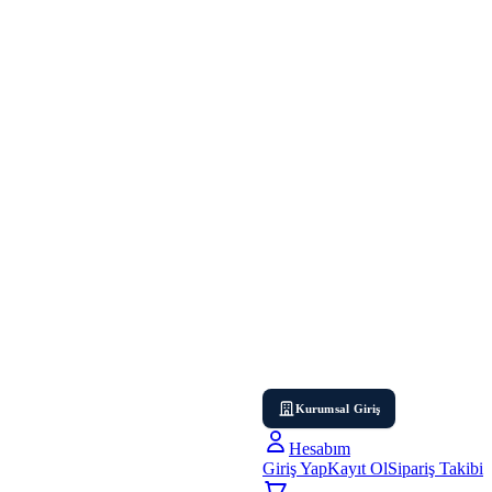
Kurumsal Giriş
Hesabım
Giriş Yap
Kayıt Ol
Sipariş Takibi