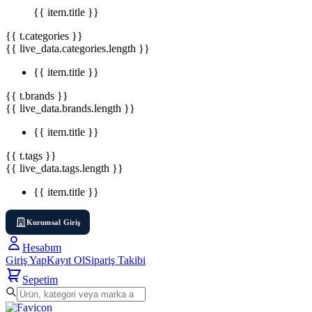
{{ item.title }}
{{ t.categories }}
{{ live_data.categories.length }}
{{ item.title }}
{{ t.brands }}
{{ live_data.brands.length }}
{{ item.title }}
{{ t.tags }}
{{ live_data.tags.length }}
{{ item.title }}
Kurumsal Giriş
Hesabım
Giriş Yap
Kayıt Ol
Sipariş Takibi
Sepetim