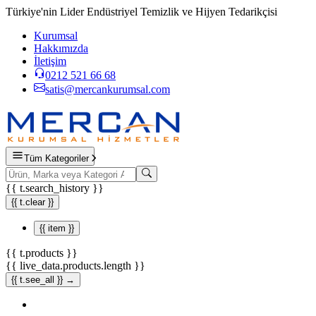
Türkiye'nin Lider Endüstriyel Temizlik ve Hijyen Tedarikçisi
Kurumsal
Hakkımızda
İletişim
0212 521 66 68
satis@mercankurumsal.com
Tüm Kategoriler
{{ t.search_history }}
{{ t.clear }}
{{ item }}
{{ t.products }}
{{ live_data.products.length }}
{{ t.see_all }} →