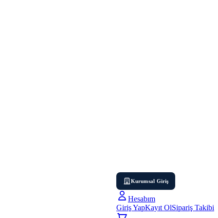
Kurumsal Giriş
Hesabım
Giriş Yap
Kayıt Ol
Sipariş Takibi