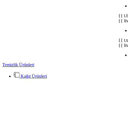
{{ t.
{{ li
{{ t.
{{ li
Temizlik Ürünleri
Kağıt Ürünleri