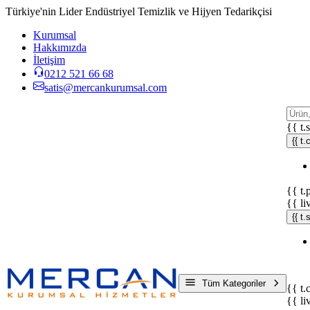
Türkiye'nin Lider Endüstriyel Temizlik ve Hijyen Tedarikçisi
Kurumsal
Hakkımızda
İletişim
0212 521 66 68
satis@mercankurumsal.com
{{ t.
{{ t.
{{ t.
{{ li
{{ t
Tüm Kategoriler
{{ t.
{{ li