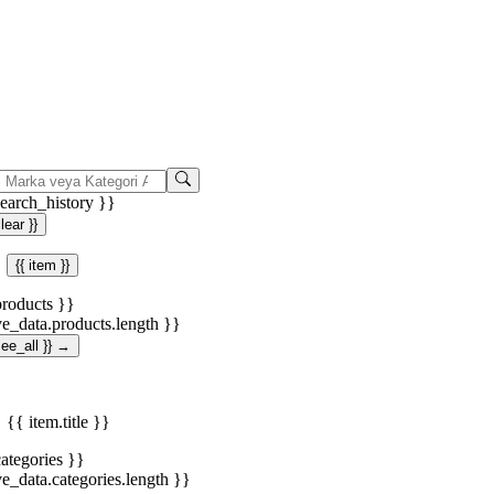
search_history }}
clear }}
{{ item }}
products }}
ve_data.products.length }}
.see_all }} →
{{ item.title }}
categories }}
ve_data.categories.length }}