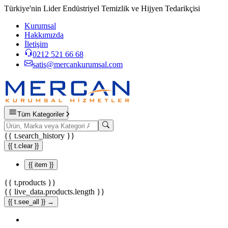
Türkiye'nin Lider Endüstriyel Temizlik ve Hijyen Tedarikçisi
Kurumsal
Hakkımızda
İletişim
0212 521 66 68
satis@mercankurumsal.com
Tüm Kategoriler
{{ t.search_history }}
{{ t.clear }}
{{ item }}
{{ t.products }}
{{ live_data.products.length }}
{{ t.see_all }} →