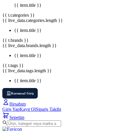
{{ item.title }}
{{ t.categories }}
{{ live_data.categories.length }}
{{ item.title }}
{{ t.brands }}
{{ live_data.brands.length }}
{{ item.title }}
{{ t.tags }}
{{ live_data.tags.length }}
{{ item.title }}
Kurumsal Giriş
Hesabım
Giriş Yap
Kayıt Ol
Sipariş Takibi
Sepetim