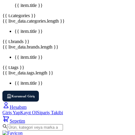
{{ item.title }}
{{ t.categories }}
{{ live_data.categories.length }}
{{ item.title }}
{{ t.brands }}
{{ live_data.brands.length }}
{{ item.title }}
{{ t.tags }}
{{ live_data.tags.length }}
{{ item.title }}
Kurumsal Giriş
Hesabım
Giriş Yap
Kayıt Ol
Sipariş Takibi
Sepetim