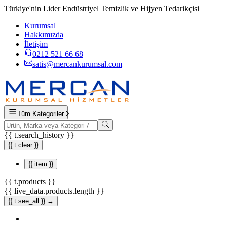
Türkiye'nin Lider Endüstriyel Temizlik ve Hijyen Tedarikçisi
Kurumsal
Hakkımızda
İletişim
0212 521 66 68
satis@mercankurumsal.com
Tüm Kategoriler
{{ t.search_history }}
{{ t.clear }}
{{ item }}
{{ t.products }}
{{ live_data.products.length }}
{{ t.see_all }} →