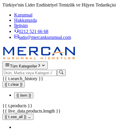
Türkiye'nin Lider Endüstriyel Temizlik ve Hijyen Tedarikçisi
Kurumsal
Hakkımızda
İletişim
0212 521 66 68
satis@mercankurumsal.com
Tüm Kategoriler
{{ t.search_history }}
{{ t.clear }}
{{ item }}
{{ t.products }}
{{ live_data.products.length }}
{{ t.see_all }} →