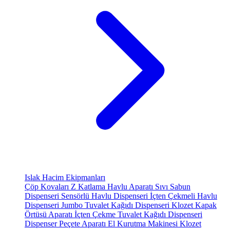
Islak Hacim Ekipmanları
Çöp Kovaları
Z Katlama Havlu Aparatı
Sıvı Sabun
Dispenseri
Sensörlü Havlu Dispenseri
İçten Çekmeli Havlu
Dispenseri
Jumbo Tuvalet Kağıdı Dispenseri
Klozet Kapak
Örtüsü Aparatı
İçten Çekme Tuvalet Kağıdı Dispenseri
Dispenser Peçete Aparatı
El Kurutma Makinesi
Klozet