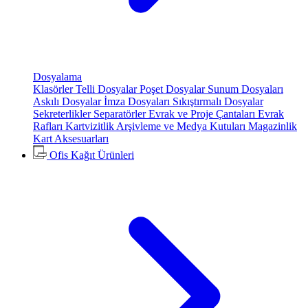
Dosyalama
Klasörler
Telli Dosyalar
Poşet Dosyalar
Sunum Dosyaları
Askılı Dosyalar
İmza Dosyaları
Sıkıştırmalı Dosyalar
Sekreterlikler
Separatörler
Evrak ve Proje Çantaları
Evrak
Rafları
Kartvizitlik
Arşivleme ve Medya Kutuları
Magazinlik
Kart Aksesuarları
Ofis Kağıt Ürünleri