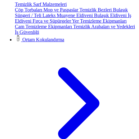
Temizlik Sarf Malzemeleri
Çöp Torbaları
Mop ve Paspaslar
Temizlik Bezleri
Bulaşık
Süngeri / Teli
Lateks Muayene Eldiveni
Bulaşık Eldiveni
İş
Eldiveni
Fırça ve Süpürgeler
Yer Temizleme Ekipmanları
Cam Temizleme Ekipmanları
Temizlik Arabaları ve Yedekleri
İş Güvenliği
Ortam Kokulandırma