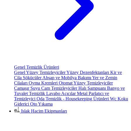
Genel Temizlik Ürünleri
Genel Yüzey Temizleyiciler
Yüzey Dezenfektanları
Kir ve
Cila Sökücüler
Ahşap ve Mobilya Bakımı
Yer ve Zemin
Cilaları
Ovma Kremleri
Otomat Yüzey Temizleyiciler
Çamaşır Suyu
Cam Temizleyiciler
Halı Şampuanı
Banyo ve
Tuvalet Temizlik
Lavabo Açıcılar
Metal Parlatıcı ve
Temizleyici
Oda Temizlik - Housekeeping Ürünleri
Wc Koku
Giderici
Oto Yıkama
Islak Hacim Ekipmanları