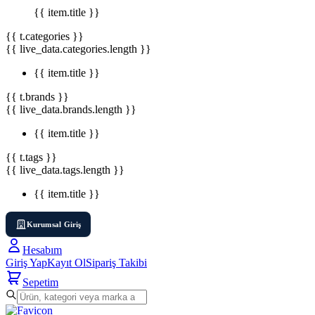
{{ item.title }}
{{ t.categories }}
{{ live_data.categories.length }}
{{ item.title }}
{{ t.brands }}
{{ live_data.brands.length }}
{{ item.title }}
{{ t.tags }}
{{ live_data.tags.length }}
{{ item.title }}
Kurumsal Giriş
Hesabım
Giriş Yap
Kayıt Ol
Sipariş Takibi
Sepetim