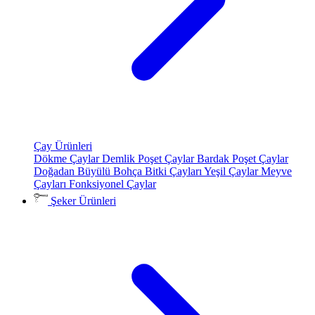
Çay Ürünleri
Dökme Çaylar
Demlik Poşet Çaylar
Bardak Poşet Çaylar
Doğadan Büyülü Bohça
Bitki Çayları
Yeşil Çaylar
Meyve
Çayları
Fonksiyonel Çaylar
Şeker Ürünleri