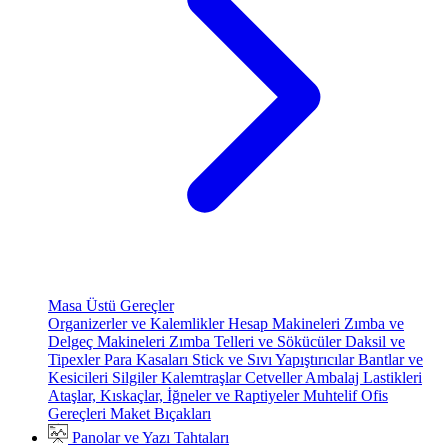
Masa Üstü Gereçler
Organizerler ve Kalemlikler
Hesap Makineleri
Zımba ve
Delgeç Makineleri
Zımba Telleri ve Sökücüler
Daksil ve
Tipexler
Para Kasaları
Stick ve Sıvı Yapıştırıcılar
Bantlar ve
Kesicileri
Silgiler
Kalemtraşlar
Cetveller
Ambalaj Lastikleri
Ataşlar, Kıskaçlar, İğneler ve Raptiyeler
Muhtelif Ofis
Gereçleri
Maket Bıçakları
Panolar ve Yazı Tahtaları