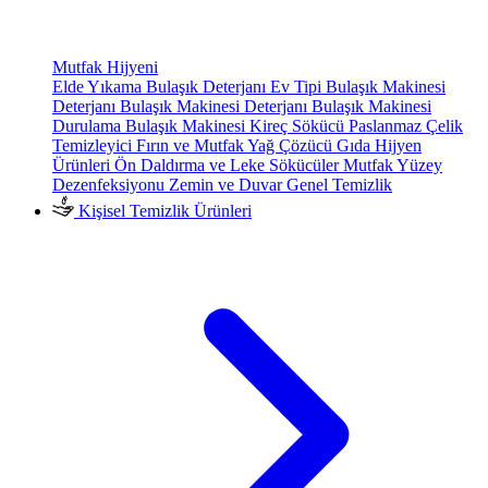
Mutfak Hijyeni
Elde Yıkama Bulaşık Deterjanı
Ev Tipi Bulaşık Makinesi
Deterjanı
Bulaşık Makinesi Deterjanı
Bulaşık Makinesi
Durulama
Bulaşık Makinesi Kireç Sökücü
Paslanmaz Çelik
Temizleyici
Fırın ve Mutfak Yağ Çözücü
Gıda Hijyen
Ürünleri
Ön Daldırma ve Leke Sökücüler
Mutfak Yüzey
Dezenfeksiyonu
Zemin ve Duvar Genel Temizlik
Kişisel Temizlik Ürünleri