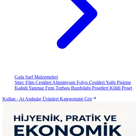
Gıda Sarf Malzemeleri
Streç Film Çeşitleri
Alüminyum Folyo Çeşitleri
Yağlı Pişirme
Kağıdı
Yanmaz Fırın Torbası
Buzdolabı Poşetleri
Kilitli Poşet
Kullan - At Ambalaj Ürünleri Kategorisini Gör