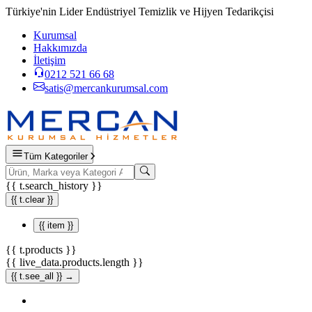
Türkiye'nin Lider Endüstriyel Temizlik ve Hijyen Tedarikçisi
Kurumsal
Hakkımızda
İletişim
0212 521 66 68
satis@mercankurumsal.com
Tüm Kategoriler
{{ t.search_history }}
{{ t.clear }}
{{ item }}
{{ t.products }}
{{ live_data.products.length }}
{{ t.see_all }} →