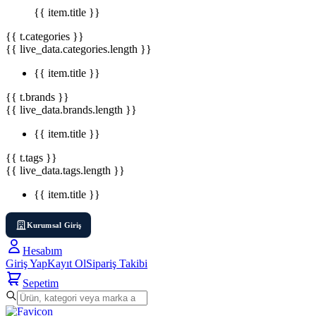
{{ item.title }}
{{ t.categories }}
{{ live_data.categories.length }}
{{ item.title }}
{{ t.brands }}
{{ live_data.brands.length }}
{{ item.title }}
{{ t.tags }}
{{ live_data.tags.length }}
{{ item.title }}
Kurumsal Giriş
Hesabım
Giriş Yap
Kayıt Ol
Sipariş Takibi
Sepetim